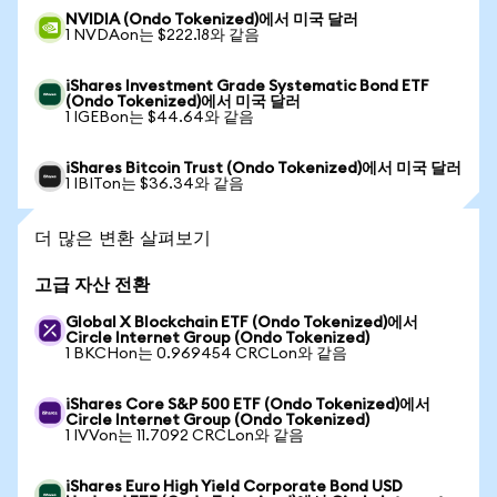
NVIDIA (Ondo Tokenized)에서 미국 달러
1 NVDAon는 $222.18와 같음
iShares Investment Grade Systematic Bond ETF
(Ondo Tokenized)에서 미국 달러
1 IGEBon는 $44.64와 같음
iShares Bitcoin Trust (Ondo Tokenized)에서 미국 달러
1 IBITon는 $36.34와 같음
더 많은 변환 살펴보기
고급 자산 전환
Global X Blockchain ETF (Ondo Tokenized)에서
Circle Internet Group (Ondo Tokenized)
1 BKCHon는 0.969454 CRCLon와 같음
iShares Core S&P 500 ETF (Ondo Tokenized)에서
Circle Internet Group (Ondo Tokenized)
1 IVVon는 11.7092 CRCLon와 같음
iShares Euro High Yield Corporate Bond USD