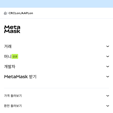
CRCLon/AAPLon
MetaMask 사이트 바닥글
거래
스왑
머니
신규
예측 시장
신규
매수
개발자
무기한 선물
신규
카드
문서 보기
MetaMask 받기
실물자산
mUSD
신규
대시보드
Transaction Shield
수익 창출
Smart Accounts Kit
에이전트 지갑
신규
가격 둘러보기
임베디드 지갑
Snaps
비트코인 가격
환전 둘러보기
MetaMask Connect
이더리움 가격
보상
신규
BTC를 USD로 환전