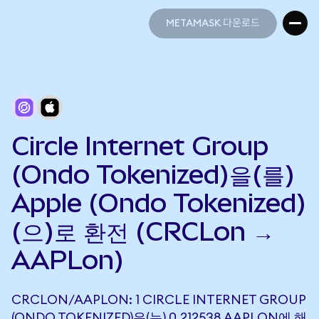
METAMASK 다운로드
METAMASK 다운로드
Circle Internet Group
(Ondo Tokenized)을(를)
Apple (Ondo Tokenized)
(으)로 환전 (CRCLon →
AAPLon)
CRCLON/AAPLON: 1 CIRCLE INTERNET GROUP
(ONDO TOKENIZED)은(는) 0.212538 AAPLON에 해