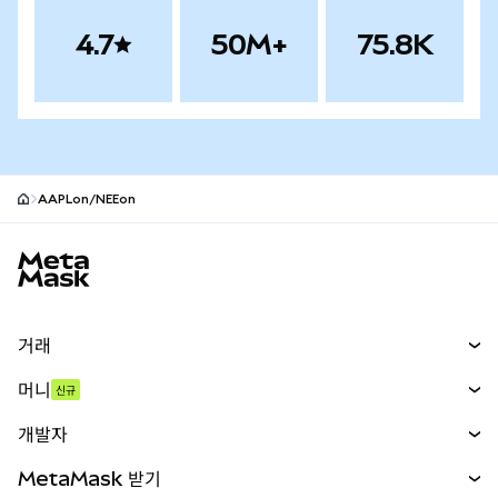
4.7
50M+
75.8K
AAPLon/NEEon
MetaMask 사이트 바닥글
거래
스왑
머니
신규
예측 시장
신규
매수
개발자
무기한 선물
신규
카드
문서 보기
MetaMask 받기
실물자산
mUSD
신규
대시보드