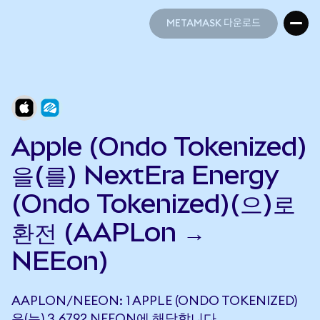
METAMASK 다운로드
METAMASK 다운로드
Apple (Ondo Tokenized)
을(를) NextEra Energy
(Ondo Tokenized)(으)로
환전 (AAPLon →
NEEon)
AAPLON/NEEON: 1 APPLE (ONDO TOKENIZED)
은(는) 3.6792 NEEON에 해당합니다