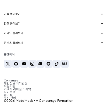
Transaction Shield
수익 창출
Smart Accounts Kit
에이전트 지갑
신규
가격 둘러보기
임베디드 지갑
Snaps
비트코인 가격
환전 둘러보기
MetaMask Connect
이더리움 가격
보상
신규
BTC를 USD로 환전
솔라나 가격
가이드 둘러보기
Snaps
보안
ETH를 USD로 환전
BTC 매수
시바이누 가격
USDT를 INR로 환전
콘텐츠 둘러보기
웹3 서비스
고객 지원
ETH 매수
페페 가격
비트코인 지갑
BTC를 USDT로 환전
SOL 매수
채용
테더 가격
솔라나 지갑
한국어
BTC를 INR로 환전
PEPE 매수
연락처
USDC 가격
최고의 암호화폐 카드
ETH를 USDT로 환전
USDT 매수
체인링크 가격
최고의 모바일 암호화폐 지갑
USDT를 PHP로 환전
USDC 매수
Polymarket이란?
BTC를 EUR로 환전
SHIB 매수
Consensys
암호화폐 세금 뉴스
개인정보 처리방침
이용약관
BNB 매수
기여자 라이선스 계약
암호화폐 매수 방법
사이트맵
접근성
비트코인 매도 방법
쿠키 관리
©2026 MetaMask • A Consensys Formation