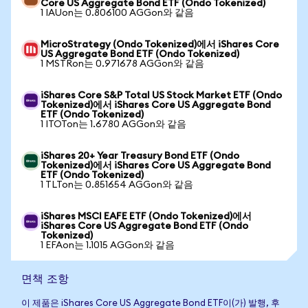
Core US Aggregate Bond ETF (Ondo Tokenized)
1 IAUon는 0.806100 AGGon와 같음
MicroStrategy (Ondo Tokenized)에서 iShares Core
US Aggregate Bond ETF (Ondo Tokenized)
1 MSTRon는 0.971678 AGGon와 같음
iShares Core S&P Total US Stock Market ETF (Ondo
Tokenized)에서 iShares Core US Aggregate Bond
ETF (Ondo Tokenized)
1 ITOTon는 1.6780 AGGon와 같음
iShares 20+ Year Treasury Bond ETF (Ondo
Tokenized)에서 iShares Core US Aggregate Bond
ETF (Ondo Tokenized)
1 TLTon는 0.851654 AGGon와 같음
iShares MSCI EAFE ETF (Ondo Tokenized)에서
iShares Core US Aggregate Bond ETF (Ondo
Tokenized)
1 EFAon는 1.1015 AGGon와 같음
면책 조항
이 제품은 iShares Core US Aggregate Bond ETF이(가) 발행, 후