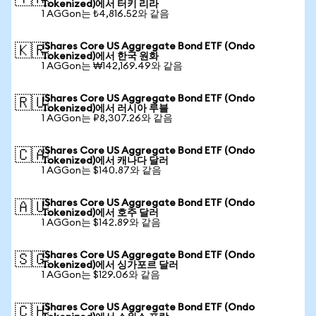
Tokenized)에서 터키 리라
1 AGGon는 ₺4,816.52와 같음
iShares Core US Aggregate Bond ETF (Ondo
🇰🇷
Tokenized)에서 한국 원화
1 AGGon는 ₩142,169.49와 같음
iShares Core US Aggregate Bond ETF (Ondo
🇷🇺
Tokenized)에서 러시아 루블
1 AGGon는 ₽8,307.26와 같음
iShares Core US Aggregate Bond ETF (Ondo
🇨🇦
Tokenized)에서 캐나다 달러
1 AGGon는 $140.87와 같음
iShares Core US Aggregate Bond ETF (Ondo
🇦🇺
Tokenized)에서 호주 달러
1 AGGon는 $142.89와 같음
iShares Core US Aggregate Bond ETF (Ondo
🇸🇬
Tokenized)에서 싱가포르 달러
1 AGGon는 $129.06와 같음
iShares Core US Aggregate Bond ETF (Ondo
🇨🇭