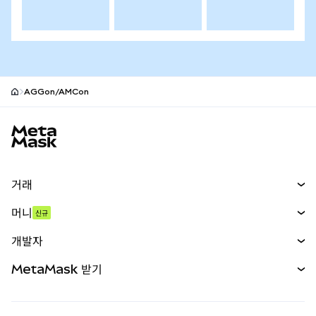
AGGon/AMCon
MetaMask 사이트 바닥글
거래
스왑
머니
신규
예측 시장
신규
매수
개발자
무기한 선물
신규
카드
문서 보기
MetaMask 받기
실물자산
mUSD
신규
대시보드
Transaction Shield
수익 창출
Smart Accounts Kit
에이전트 지갑
신규