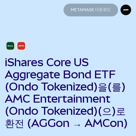
METAMASK 다운로드
METAMASK 다운로드
iShares Core US
Aggregate Bond ETF
(Ondo Tokenized)을(를)
AMC Entertainment
(Ondo Tokenized)(으)로
환전 (AGGon → AMCon)