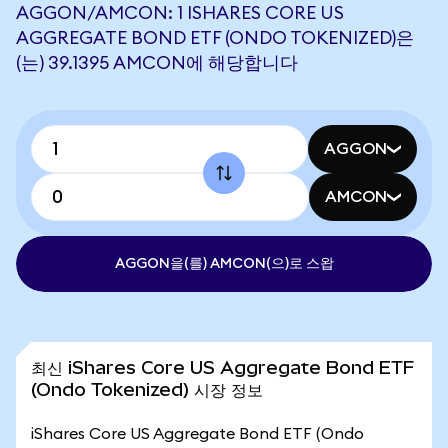
AGGON/AMCON: 1 ISHARES CORE US
AGGREGATE BOND ETF (ONDO TOKENIZED)은
(는) 39.1395 AMCON에 해당합니다
AGGON
AMCON
AGGON을(를) AMCON(으)로 스왑
최신 iShares Core US Aggregate Bond ETF
(Ondo Tokenized) 시장 정보
iShares Core US Aggregate Bond ETF (Ondo