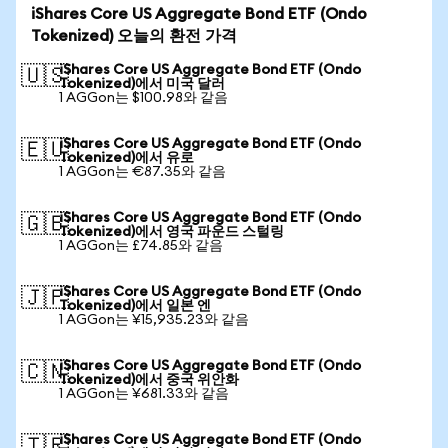
iShares Core US Aggregate Bond ETF (Ondo
Tokenized) 오늘의 환전 가격
iShares Core US Aggregate Bond ETF (Ondo
🇺🇸
Tokenized)에서 미국 달러
1 AGGon는 $100.98와 같음
iShares Core US Aggregate Bond ETF (Ondo
🇪🇺
Tokenized)에서 유로
1 AGGon는 €87.35와 같음
iShares Core US Aggregate Bond ETF (Ondo
🇬🇧
Tokenized)에서 영국 파운드 스털링
1 AGGon는 £74.85와 같음
iShares Core US Aggregate Bond ETF (Ondo
🇯🇵
Tokenized)에서 일본 엔
1 AGGon는 ¥15,935.23와 같음
iShares Core US Aggregate Bond ETF (Ondo
🇨🇳
Tokenized)에서 중국 위안화
1 AGGon는 ¥681.33와 같음
iShares Core US Aggregate Bond ETF (Ondo
🇹🇷