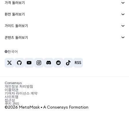
가격 둘러보기
임베디드 지갑
Snaps
비트코인 가격
환전 둘러보기
MetaMask Connect
이더리움 가격
보상
신규
BTC를 USD로 환전
솔라나 가격
가이드 둘러보기
Snaps
보안
ETH를 USD로 환전
BTC 매수
시바이누 가격
USDT를 INR로 환전
콘텐츠 둘러보기
웹3 서비스
고객 지원
ETH 매수
페페 가격
비트코인 지갑
BTC를 USDT로 환전
SOL 매수
채용
테더 가격
솔라나 지갑
한국어
BTC를 INR로 환전
PEPE 매수
연락처
USDC 가격
최고의 암호화폐 카드
ETH를 USDT로 환전
USDT 매수
체인링크 가격
최고의 모바일 암호화폐 지갑
USDT를 PHP로 환전
USDC 매수
Polymarket이란?
BTC를 EUR로 환전
SHIB 매수
Consensys
암호화폐 세금 뉴스
개인정보 처리방침
이용약관
BNB 매수
기여자 라이선스 계약
암호화폐 매수 방법
사이트맵
접근성
비트코인 매도 방법
쿠키 관리
©2026 MetaMask • A Consensys Formation