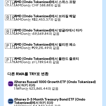
AMD (Ondo Tokenized)에서 스위스 프랑
🇨🇭
1 AMDon는 CHF 388.88와 같음
AMD (Ondo Tokenized)에서 브라질 헤알
🇧🇷
1 AMDon는 R$2,453.37와 같음
AMD (Ondo Tokenized)에서 방글라데시 타카
🇧🇩
1 AMDon는 ৳59,569.84와 같음
AMD (Ondo Tokenized)에서 필리핀 페소
🇵🇭
1 AMDon는 ₱29,215.49와 같음
AMD (Ondo Tokenized)에서 폴란드 즐로티
🇵🇱
1 AMDon는 zł 1,789.54와 같음
다른 RWA를 TRY로 변환
iShares Russell 1000 Growth ETF (Ondo Tokenized)
에서 터키 리라
1 IWFon는 ₺23,865.44와 같음
iShares 0-3 Month Treasury Bond ETF (Ondo
Tokenized)에서 터키 리라