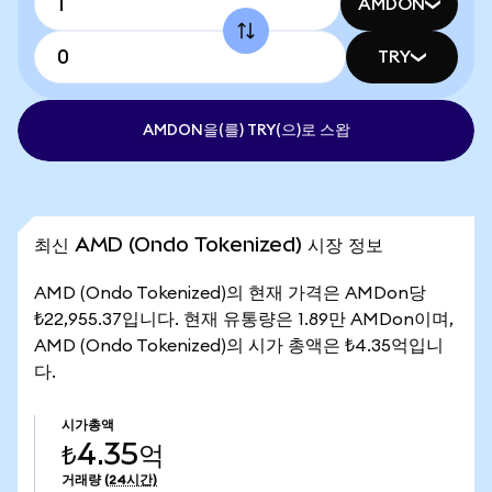
AMDON
TRY
AMDON을(를) TRY(으)로 스왑
최신 AMD (Ondo Tokenized) 시장 정보
AMD (Ondo Tokenized)의 현재 가격은 AMDon당
₺22,955.37입니다. 현재 유통량은 1.89만 AMDon이며,
AMD (Ondo Tokenized)의 시가 총액은 ₺4.35억입니
다.
시가총액
₺4.35억
거래량
(24시간)