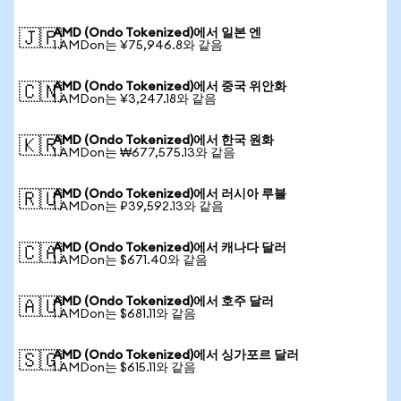
AMD (Ondo Tokenized)에서 일본 엔
🇯🇵
1 AMDon는 ¥75,946.8와 같음
AMD (Ondo Tokenized)에서 중국 위안화
🇨🇳
1 AMDon는 ¥3,247.18와 같음
AMD (Ondo Tokenized)에서 한국 원화
🇰🇷
1 AMDon는 ₩677,575.13와 같음
AMD (Ondo Tokenized)에서 러시아 루블
🇷🇺
1 AMDon는 ₽39,592.13와 같음
AMD (Ondo Tokenized)에서 캐나다 달러
🇨🇦
1 AMDon는 $671.40와 같음
AMD (Ondo Tokenized)에서 호주 달러
🇦🇺
1 AMDon는 $681.11와 같음
AMD (Ondo Tokenized)에서 싱가포르 달러
🇸🇬
1 AMDon는 $615.11와 같음