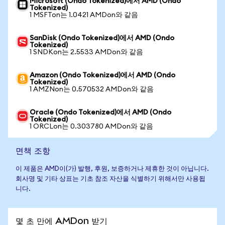
Microsoft (Ondo Tokenized)에서 AMD (Ondo
Tokenized)
1 MSFTon는 1.0421 AMDon와 같음
SanDisk (Ondo Tokenized)에서 AMD (Ondo
Tokenized)
1 SNDKon는 2.5533 AMDon와 같음
Amazon (Ondo Tokenized)에서 AMD (Ondo
Tokenized)
1 AMZNon는 0.570532 AMDon와 같음
Oracle (Ondo Tokenized)에서 AMD (Ondo
Tokenized)
1 ORCLon는 0.303780 AMDon와 같음
면책 조항
이 제품은 AMD이(가) 발행, 후원, 보증하거나 제휴한 것이 아닙니다.
회사명 및 기타 상표는 기초 참조 자산을 식별하기 위해서만 사용됩
니다.
몇 초 만에 AMDon 받기