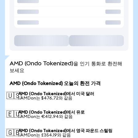
AMD (Ondo Tokenized)을 인기 통화로 환전해
보세요
AMD (Ondo Tokenized) 오늘의 환전 가격
AMD (Ondo Tokenized)에서 미국 달러
🇺🇸
1 AMDon는 $476.72와 같음
AMD (Ondo Tokenized)에서 유로
🇪🇺
1 AMDon는 €412.94와 같음
AMD (Ondo Tokenized)에서 영국 파운드 스털링
🇬🇧
1 AMDon는 £354.19와 같음