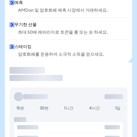
예측
AMDon 및 암호화폐 예측 시장에서 거래하세요.
무기한 선물
최대 50배 레버리지로 토큰을 롱 또는 숏 하세요.
스테이킹
암호화폐를 운용하여 소극적 소득을 얻으세요.
거래
15분
30분
1시간
4시간
1일