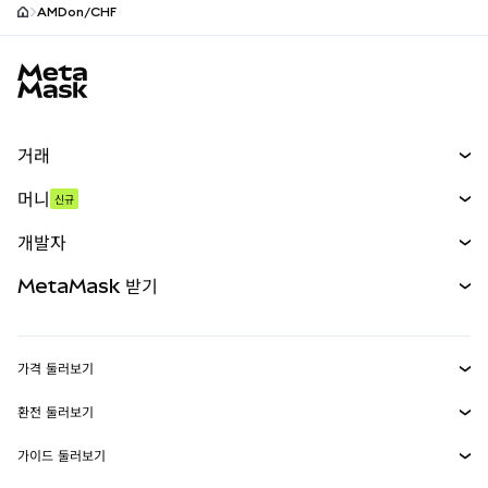
AMDon/CHF
MetaMask 사이트 바닥글
거래
스왑
머니
신규
예측 시장
신규
매수
개발자
무기한 선물
신규
카드
문서 보기
MetaMask 받기
실물자산
mUSD
신규
대시보드
Transaction Shield
수익 창출
Smart Accounts Kit
에이전트 지갑
신규
가격 둘러보기
임베디드 지갑
Snaps
비트코인 가격
환전 둘러보기
MetaMask Connect
이더리움 가격
보상
신규
BTC를 USD로 환전
솔라나 가격
가이드 둘러보기
Snaps
보안
ETH를 USD로 환전
BTC 매수
시바이누 가격