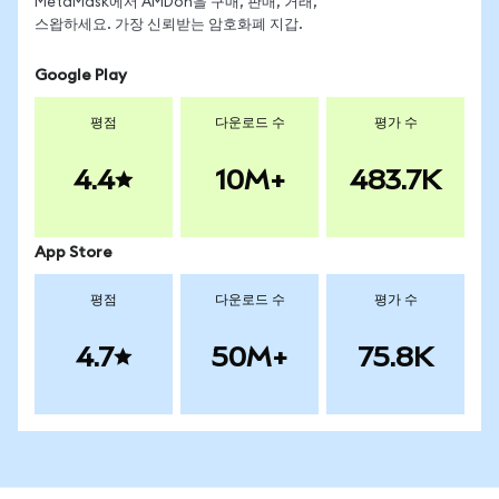
MetaMask에서 AMDon을 구매, 판매, 거래,
스왑하세요. 가장 신뢰받는 암호화폐 지갑.
Google Play
평점
다운로드 수
평가 수
4.4
10M+
483.7K
App Store
평점
다운로드 수
평가 수
4.7
50M+
75.8K