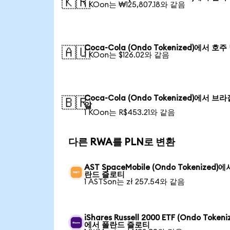
🇰🇷
1 KOon는 ₩125,807.18와 같음
Coca-Cola (Ondo Tokenized)에서 호
🇦🇺
1 KOon는 $126.02와 같음
Coca-Cola (Ondo Tokenized)에서 브
🇧🇷
알
1 KOon는 R$453.21와 같음
다른 RWA를 PLN로 변환
AST SpaceMobile (Ondo Tokenized)
란드 즐로티
1 ASTSon는 zł 257.54와 같음
iShares Russell 2000 ETF (Ondo Tokeni
에서 폴란드 즐로티