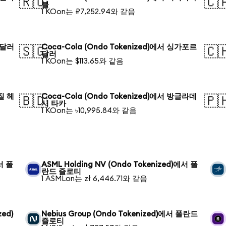
🇷🇺
🇨
블
1 KOon는 ₽7,252.94와 같음
주 달러
Coca-Cola (Ondo Tokenized)에서 싱가포르
🇸🇬
🇨
달러
1 KOon는 $113.65와 같음
라질 헤
Coca-Cola (Ondo Tokenized)에서 방글라데
🇧🇩
🇵
시 타카
1 KOon는 ৳10,995.84와 같음
에서 폴
ASML Holding NV (Ondo Tokenized)에서 폴
란드 즐로티
1 ASMLon는 zł 6,446.71와 같음
zed)
Nebius Group (Ondo Tokenized)에서 폴란드
즐로티