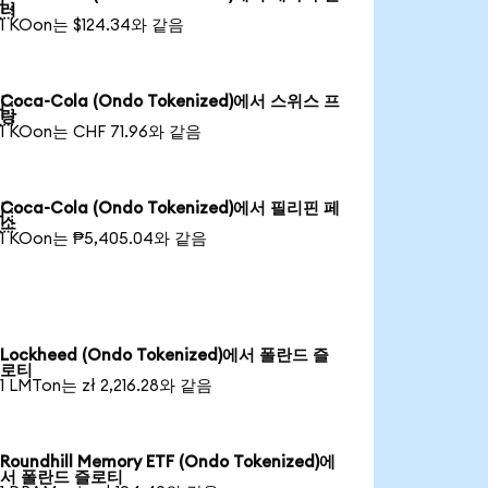

러
1 KOon는 $124.34와 같음
Coca-Cola (Ondo Tokenized)에서 스위스 프

랑
1 KOon는 CHF 71.96와 같음
Coca-Cola (Ondo Tokenized)에서 필리핀 페

소
1 KOon는 ₱5,405.04와 같음
Lockheed (Ondo Tokenized)에서 폴란드 즐
로티
1 LMTon는 zł 2,216.28와 같음
Roundhill Memory ETF (Ondo Tokenized)에
서 폴란드 즐로티