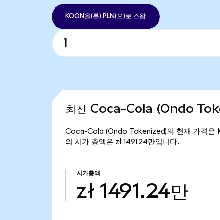
KOON을(를) PLN(으)로 스왑
최신 Coca-Cola (Ondo To
Coca-Cola (Ondo Tokenized)의 현재 가격은 
의 시가 총액은 zł 1491.24만입니다.
시가총액
zł 1491.24만