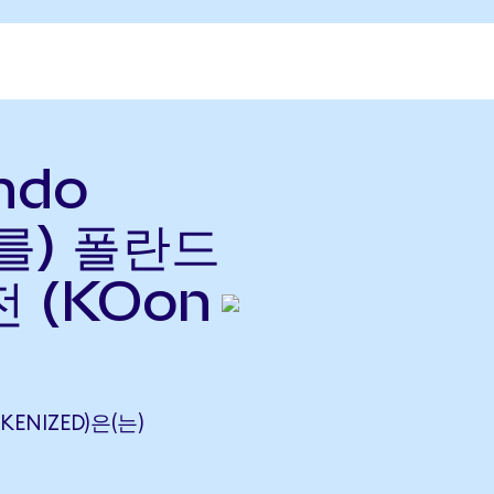
ndo
(를) 폴란드
 (KOon
KENIZED)은(는)