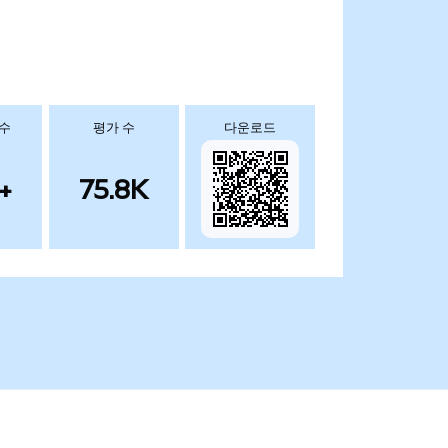
 수
평가 수
다운로드
+
75.8K