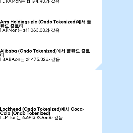
1 DRAMon는 zł 194.40와 같음
Arm Holdings plc (Ondo Tokenized)에서 폴
란드 즐로티
1 ARMon는 zł 1,083.00와 같음
Alibaba (Ondo Tokenized)에서 폴란드 즐로
티
1 BABAon는 zł 475.32와 같음
Lockheed (Ondo Tokenized)에서 Coca-
Cola (Ondo Tokenized)
1 LMTon는 6.6913 KOon와 같음