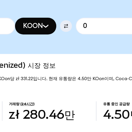
KOON
kenized) 시장 정보
KOon당 zł 331.22입니다. 현재 유통량은 4.50만 KOon이며, Coca-Cola
거래량
(24시간)
유통 중인 공급량
zł 280.46만
4.5