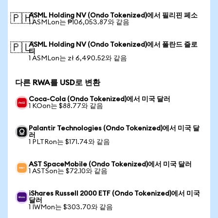
ASML Holding NV (Ondo Tokenized)에서 필리핀 페소
🇵🇭
1 ASMLon는 ₱106,053.87와 같음
ASML Holding NV (Ondo Tokenized)에서 폴란드 즐로
🇵🇱
티
1 ASMLon는 zł 6,490.52와 같음
다른 RWA를 USD로 변환
Coca-Cola (Ondo Tokenized)에서 미국 달러
1 KOon는 $88.77와 같음
Palantir Technologies (Ondo Tokenized)에서 미국 달
러
1 PLTRon는 $171.74와 같음
AST SpaceMobile (Ondo Tokenized)에서 미국 달러
1 ASTSon는 $72.10와 같음
iShares Russell 2000 ETF (Ondo Tokenized)에서 미국
달러
1 IWMon는 $303.70와 같음