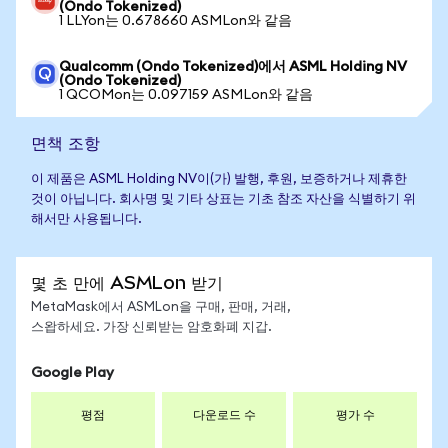
(Ondo Tokenized)
1 LLYon는 0.678660 ASMLon와 같음
Qualcomm (Ondo Tokenized)에서 ASML Holding NV
(Ondo Tokenized)
1 QCOMon는 0.097159 ASMLon와 같음
면책 조항
이 제품은 ASML Holding NV이(가) 발행, 후원, 보증하거나 제휴한
것이 아닙니다. 회사명 및 기타 상표는 기초 참조 자산을 식별하기 위
해서만 사용됩니다.
몇 초 만에 ASMLon 받기
MetaMask에서 ASMLon을 구매, 판매, 거래,
스왑하세요. 가장 신뢰받는 암호화폐 지갑.
Google Play
평점
다운로드 수
평가 수