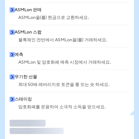
ASMLon 판매
ASMLon을(를) 현금으로 교환하세요.
ASMLon 스왑
블록체인 전반에서 ASMLon을(를) 거래하세요.
예측
ASMLon 및 암호화폐 예측 시장에서 거래하세요.
무기한 선물
최대 50배 레버리지로 토큰을 롱 또는 숏 하세요.
스테이킹
암호화폐를 운용하여 소극적 소득을 얻으세요.
거래