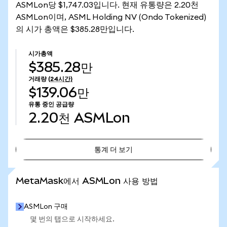
ASMLon당 $1,747.03입니다. 현재 유통량은 2.20천
ASMLon이며, ASML Holding NV (Ondo Tokenized)
의 시가 총액은 $385.28만입니다.
시가총액
$385.28만
거래량
(24시간)
$139.06만
유통 중인 공급량
2.20천
ASMLon
통계 더 보기
통계 더 보기
MetaMask에서 ASMLon 사용 방법
ASMLon 구매
몇 번의 탭으로 시작하세요.