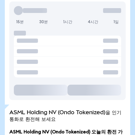
15분
30분
1시간
4시간
1일
ASML Holding NV (Ondo Tokenized)을 인기
통화로 환전해 보세요
ASML Holding NV (Ondo Tokenized) 오늘의 환전 가