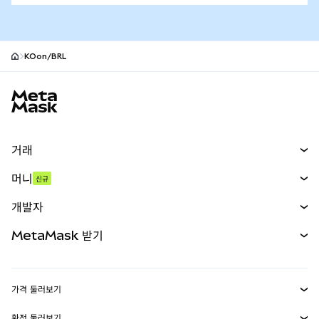
KOon/BRL
MetaMask 사이트 바닥글
거래
스왑
머니
신규
예측 시장
신규
매수
개발자
무기한 선물
신규
카드
문서 보기
MetaMask 받기
실물자산
mUSD
신규
대시보드
Transaction Shield
수익 창출
Smart Accounts Kit
에이전트 지갑
신규
가격 둘러보기
임베디드 지갑
Snaps
비트코인 가격
환전 둘러보기