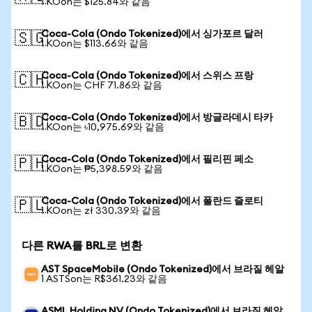
1 KOon는 $125.84와 같음
Coca-Cola (Ondo Tokenized)에서 싱가포르 달러
🇸🇬
1 KOon는 $113.66와 같음
Coca-Cola (Ondo Tokenized)에서 스위스 프랑
🇨🇭
1 KOon는 CHF 71.86와 같음
Coca-Cola (Ondo Tokenized)에서 방글라데시 타카
🇧🇩
1 KOon는 ৳10,975.69와 같음
Coca-Cola (Ondo Tokenized)에서 필리핀 페소
🇵🇭
1 KOon는 ₱5,398.59와 같음
Coca-Cola (Ondo Tokenized)에서 폴란드 즐로티
🇵🇱
1 KOon는 zł 330.39와 같음
다른 RWA를 BRL로 변환
AST SpaceMobile (Ondo Tokenized)에서 브라질 헤알
1 ASTSon는 R$361.23와 같음
ASML Holding NV (Ondo Tokenized)에서 브라질 헤알