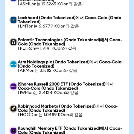
(Ondo Tokenized)
1 ASMLon는 19.5265 KOon와 같음
Lockheed (Ondo Tokenized)에서 Coca-Cola (Ondo
Tokenized)
1 LMTon는 6.6779 KOon와 같음
Palantir Technologies (Ondo Tokenized)에서 Coca-
Cola (Ondo Tokenized)
1 PLTRon는 1.9141 KOon와 같음
Arm Holdings plc (Ondo Tokenized)에서 Coca-Cola
(Ondo Tokenized)
1 ARMon는 3.1882 KOon와 같음
iShares Russell 2000 ETF (Ondo Tokenized)에서
Coca-Cola (Ondo Tokenized)
1 IWMon는 3.4134 KOon와 같음
Robinhood Markets (Ondo Tokenized)에서 Coca-
Cola (Ondo Tokenized)
1 HOODon는 1.0489 KOon와 같음
Roundhill Memory ETF (Ondo Tokenized)에서 Coca-
Cola (Ondo Tokenized)