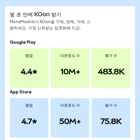
몇 초 만에 KOon 받기
MetaMask에서 KOon을 구매, 판매, 거래, 스
왑하세요. 가장 신뢰받는 암호화폐 지갑.
Google Play
평점
다운로드 수
평가 수
4.4
10M+
483.8K
App Store
평점
다운로드 수
평가 수
4.7
50M+
75.8K