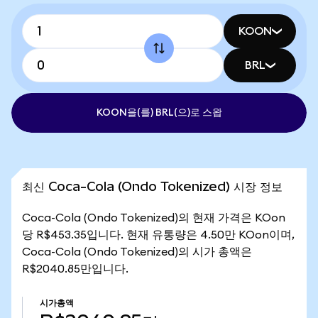
KOON
BRL
KOON을(를) BRL(으)로 스왑
최신 Coca-Cola (Ondo Tokenized) 시장 정보
Coca-Cola (Ondo Tokenized)의 현재 가격은 KOon
당 R$453.35입니다. 현재 유통량은 4.50만 KOon이며,
Coca-Cola (Ondo Tokenized)의 시가 총액은
R$2040.85만입니다.
시가총액