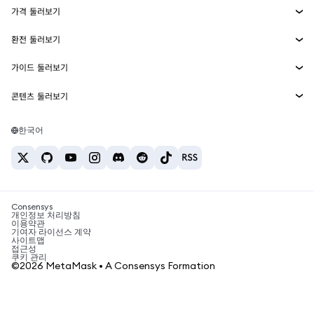
가격 둘러보기
임베디드 지갑
Snaps
비트코인 가격
환전 둘러보기
MetaMask Connect
이더리움 가격
보상
신규
BTC를 USD로 환전
솔라나 가격
가이드 둘러보기
Snaps
보안
ETH를 USD로 환전
BTC 매수
시바이누 가격
USDT를 INR로 환전
콘텐츠 둘러보기
웹3 서비스
고객 지원
ETH 매수
페페 가격
비트코인 지갑
BTC를 USDT로 환전
SOL 매수
채용
테더 가격
솔라나 지갑
한국어
BTC를 INR로 환전
PEPE 매수
연락처
USDC 가격
최고의 암호화폐 카드
ETH를 USDT로 환전
USDT 매수
체인링크 가격
최고의 모바일 암호화폐 지갑
USDT를 PHP로 환전
USDC 매수
Polymarket이란?
BTC를 EUR로 환전
SHIB 매수
Consensys
암호화폐 세금 뉴스
개인정보 처리방침
이용약관
BNB 매수
기여자 라이선스 계약
암호화폐 매수 방법
사이트맵
접근성
비트코인 매도 방법
쿠키 관리
©2026 MetaMask • A Consensys Formation