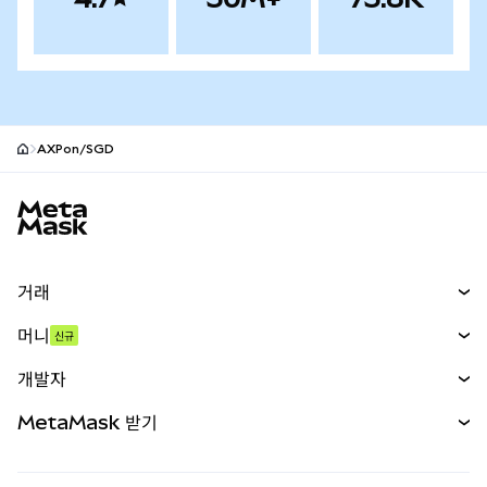
AXPon/SGD
MetaMask 사이트 바닥글
거래
스왑
머니
신규
예측 시장
신규
매수
개발자
무기한 선물
신규
카드
문서 보기
MetaMask 받기
실물자산
mUSD
신규
대시보드
Transaction Shield
수익 창출
Smart Accounts Kit
에이전트 지갑
신규