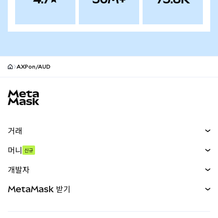
AXPon/AUD
MetaMask 사이트 바닥글
거래
스왑
머니
신규
예측 시장
신규
매수
개발자
무기한 선물
신규
카드
문서 보기
MetaMask 받기
실물자산
mUSD
신규
대시보드
Transaction Shield
수익 창출
Smart Accounts Kit
에이전트 지갑
신규