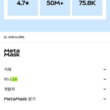
4.7
50M+
75.8K
AXPon/BRL
MetaMask 사이트 바닥글
거래
스왑
머니
신규
예측 시장
신규
매수
개발자
무기한 선물
신규
카드
문서 보기
MetaMask 받기
실물자산
mUSD
신규
대시보드
Transaction Shield