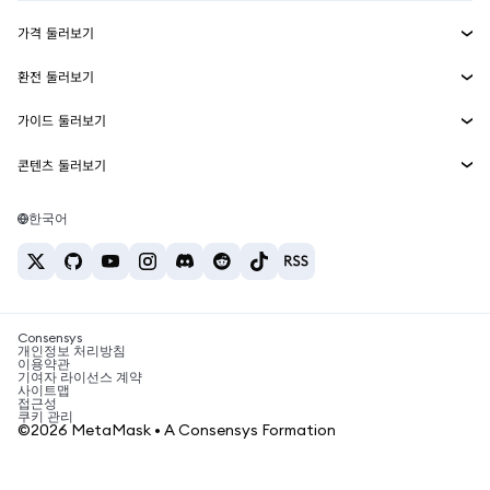
수익 창출
Smart Accounts Kit
에이전트 지갑
신규
가격 둘러보기
임베디드 지갑
Snaps
비트코인 가격
환전 둘러보기
MetaMask Connect
이더리움 가격
보상
신규
BTC를 USD로 환전
솔라나 가격
가이드 둘러보기
Snaps
보안
ETH를 USD로 환전
BTC 매수
시바이누 가격
USDT를 INR로 환전
콘텐츠 둘러보기
웹3 서비스
고객 지원
ETH 매수
페페 가격
비트코인 지갑
BTC를 USDT로 환전
SOL 매수
채용
테더 가격
솔라나 지갑
한국어
BTC를 INR로 환전
PEPE 매수
연락처
USDC 가격
최고의 암호화폐 카드
ETH를 USDT로 환전
USDT 매수
체인링크 가격
최고의 모바일 암호화폐 지갑
USDT를 PHP로 환전
USDC 매수
Polymarket이란?
BTC를 EUR로 환전
SHIB 매수
Consensys
암호화폐 세금 뉴스
개인정보 처리방침
이용약관
BNB 매수
기여자 라이선스 계약
암호화폐 매수 방법
사이트맵
접근성
비트코인 매도 방법
쿠키 관리
©2026 MetaMask • A Consensys Formation