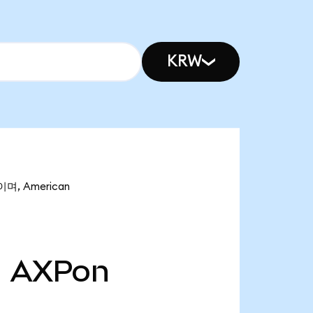
KRW
며, American
천
AXPon