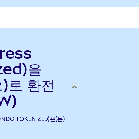
ress
zed)을
으)로 환전
W)
ONDO TOKENIZED)은(는)