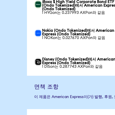
iBoxx $ High Yield Corporate Bond ETF
(Ondo Tokenized)에서 American Expre
(Ondo Tokenized)
1 HYGon는 0.237993 AXPon와 같음
Nokia (Ondo Tokenized)에서 American
Express (Ondo Tokenized)
1 NOKon는 0.027670 AXPon와 같음
Disney (Ondo Tokenized)에서 America
Express (Ondo Tokenized)
1 DISon는 0.287743 AXPon와 같음
면책 조항
이 제품은 American Express이(가) 발