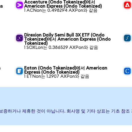
Accenture (Ondo Tokenized)에서
ss
American Express (Ondo Tokenized)
1 ACNon는 0.498294 AXPon와 같음
Direxion Daily Semi Bull 3X ETF (Ondo
Tokenized)에서 American Express (Ondo
Tokenized)
1 SOXLon는 0.386529 AXPon와 같음
n
Eaton (Ondo Tokenized)에서 American
Express (Ondo Tokenized)
1 ETNon는 1.2907 AXPon와 같음
행, 후원, 보증하거나 제휴한 것이 아닙니다. 회사명 및 기타 상표는 기초