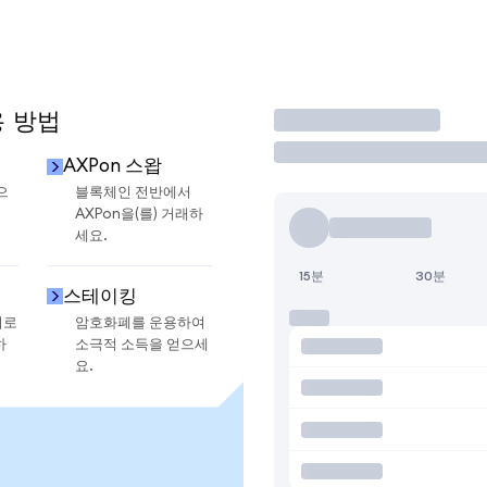
용 방법
거래
AXPon 스왑
으
블록체인 전반에서
AXPon을(를) 거래하
세요.
15분
30분
스테이킹
지로
암호화폐를 운용하여
하
소극적 소득을 얻으세
요.