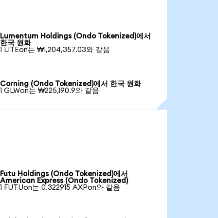
Lumentum Holdings (Ondo Tokenized)에서
한국 원화
1 LITEon는 ₩1,204,357.03와 같음
Corning (Ondo Tokenized)에서 한국 원화
1 GLWon는 ₩225,190.9와 같음
Futu Holdings (Ondo Tokenized)에서
American Express (Ondo Tokenized)
1 FUTUon는 0.322915 AXPon와 같음