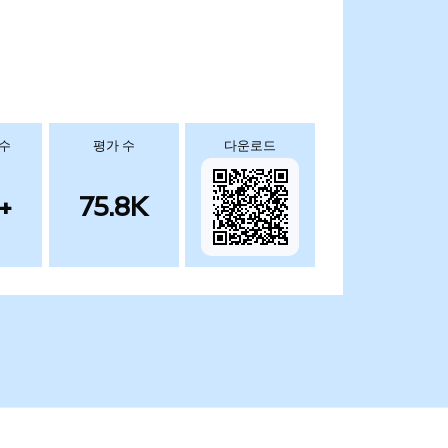
 수
평가 수
다운로드
+
75.8K