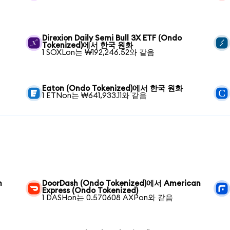
Direxion Daily Semi Bull 3X ETF (Ondo
Tokenized)에서 한국 원화
1 SOXLon는 ₩192,246.52와 같음
Eaton (Ondo Tokenized)에서 한국 원화
1 ETNon는 ₩641,933.11와 같음
n
DoorDash (Ondo Tokenized)에서 American
Express (Ondo Tokenized)
1 DASHon는 0.570608 AXPon와 같음