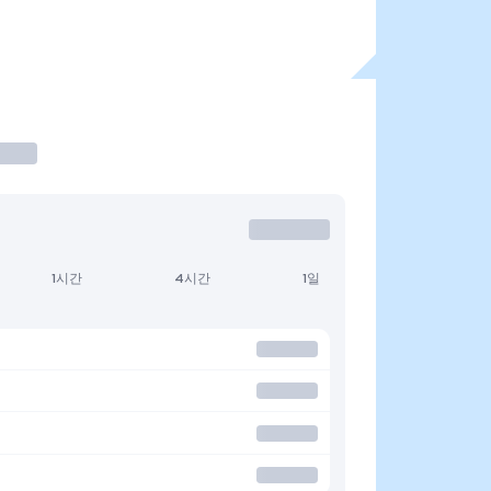
1시간
4시간
1일