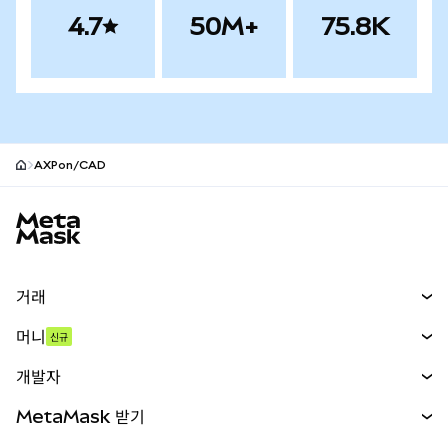
4.7
50M+
75.8K
AXPon/CAD
MetaMask 사이트 바닥글
거래
스왑
머니
신규
예측 시장
신규
매수
개발자
무기한 선물
신규
카드
문서 보기
MetaMask 받기
실물자산
mUSD
신규
대시보드
Transaction Shield