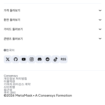
수익 창출
Smart Accounts Kit
에이전트 지갑
신규
가격 둘러보기
임베디드 지갑
Snaps
비트코인 가격
환전 둘러보기
MetaMask Connect
이더리움 가격
보상
신규
BTC를 USD로 환전
솔라나 가격
가이드 둘러보기
Snaps
보안
ETH를 USD로 환전
BTC 매수
시바이누 가격
USDT를 INR로 환전
콘텐츠 둘러보기
웹3 서비스
고객 지원
ETH 매수
페페 가격
비트코인 지갑
BTC를 USDT로 환전
SOL 매수
채용
테더 가격
솔라나 지갑
한국어
BTC를 INR로 환전
PEPE 매수
연락처
USDC 가격
최고의 암호화폐 카드
ETH를 USDT로 환전
USDT 매수
체인링크 가격
최고의 모바일 암호화폐 지갑
USDT를 PHP로 환전
USDC 매수
Polymarket이란?
BTC를 EUR로 환전
SHIB 매수
Consensys
암호화폐 세금 뉴스
개인정보 처리방침
이용약관
BNB 매수
기여자 라이선스 계약
암호화폐 매수 방법
사이트맵
접근성
비트코인 매도 방법
쿠키 관리
©2026 MetaMask • A Consensys Formation