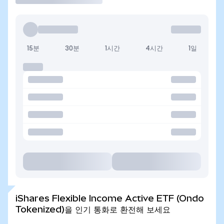
15분
30분
1시간
4시간
1일
iShares Flexible Income Active ETF (Ondo
Tokenized)을 인기 통화로 환전해 보세요