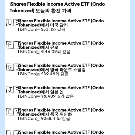
iShares Flexible Income Active ETF (Ondo
Tokenized) 오늘의 환전 가격
iShares Flexible Income Active ETF (Ondo
🇺🇸
Tokenized)에서 미국 달러
1 BINCon는 $53.11와 같음
iShares Flexible Income Active ETF (Ondo
🇪🇺
Tokenized)에서 유로
1 BINCon는 €46.09와 같음
iShares Flexible Income Active ETF (Ondo
🇬🇧
Tokenized)에서 영국 파운드 스털링
1 BINCon는 £39.48와 같음
iShares Flexible Income Active ETF (Ondo
🇯🇵
Tokenized)에서 일본 엔
1 BINCon는 ¥8,409.16와 같음
iShares Flexible Income Active ETF (Ondo
🇨🇳
Tokenized)에서 중국 위안화
1 BINCon는 ¥358.41와 같음
iShares Flexible Income Active ETF (Ondo
🇹🇷