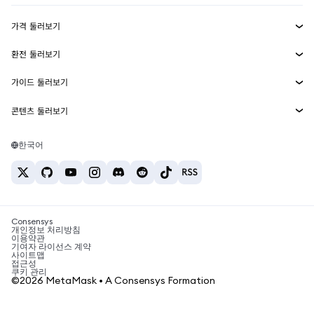
수익 창출
Smart Accounts Kit
에이전트 지갑
신규
가격 둘러보기
임베디드 지갑
Snaps
비트코인 가격
환전 둘러보기
MetaMask Connect
이더리움 가격
보상
신규
BTC를 USD로 환전
솔라나 가격
가이드 둘러보기
Snaps
보안
ETH를 USD로 환전
BTC 매수
시바이누 가격
USDT를 INR로 환전
콘텐츠 둘러보기
웹3 서비스
고객 지원
ETH 매수
페페 가격
비트코인 지갑
BTC를 USDT로 환전
SOL 매수
채용
테더 가격
솔라나 지갑
한국어
BTC를 INR로 환전
PEPE 매수
연락처
USDC 가격
최고의 암호화폐 카드
ETH를 USDT로 환전
USDT 매수
체인링크 가격
최고의 모바일 암호화폐 지갑
USDT를 PHP로 환전
USDC 매수
Polymarket이란?
BTC를 EUR로 환전
SHIB 매수
Consensys
암호화폐 세금 뉴스
개인정보 처리방침
이용약관
BNB 매수
기여자 라이선스 계약
암호화폐 매수 방법
사이트맵
접근성
비트코인 매도 방법
쿠키 관리
©2026 MetaMask • A Consensys Formation