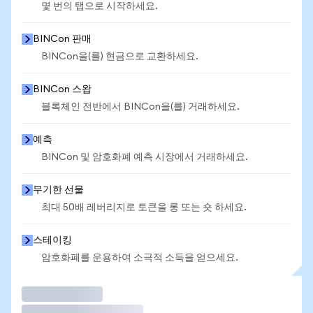
몇 번의 탭으로 시작하세요.
BINCon 판매
BINCon을(를) 현금으로 교환하세요.
BINCon 스왑
블록체인 전반에서 BINCon을(를) 거래하세요.
예측
BINCon 및 암호화폐 예측 시장에서 거래하세요.
무기한 선물
최대 50배 레버리지로 토큰을 롱 또는 숏 하세요.
스테이킹
암호화폐를 운용하여 소극적 소득을 얻으세요.
거래