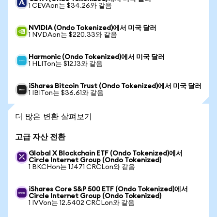
1 CEVAon는 $34.26와 같음
NVIDIA (Ondo Tokenized)에서 미국 달러
1 NVDAon는 $220.33와 같음
Harmonic (Ondo Tokenized)에서 미국 달러
1 HLITon는 $12.13와 같음
iShares Bitcoin Trust (Ondo Tokenized)에서 미국 달러
1 IBITon는 $36.61와 같음
더 많은 변환 살펴보기
고급 자산 전환
Global X Blockchain ETF (Ondo Tokenized)에서
Circle Internet Group (Ondo Tokenized)
1 BKCHon는 1.1471 CRCLon와 같음
iShares Core S&P 500 ETF (Ondo Tokenized)에서
Circle Internet Group (Ondo Tokenized)
1 IVVon는 12.5402 CRCLon와 같음