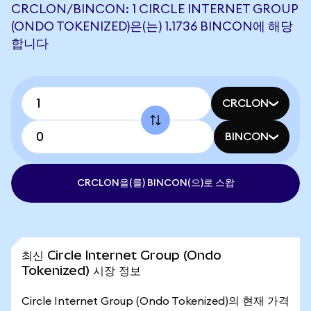
CRCLON/BINCON: 1 CIRCLE INTERNET GROUP
(ONDO TOKENIZED)은(는) 1.1736 BINCON에 해당
합니다
CRCLON
BINCON
CRCLON을(를) BINCON(으)로 스왑
최신 Circle Internet Group (Ondo
Tokenized) 시장 정보
Circle Internet Group (Ondo Tokenized)의 현재 가격