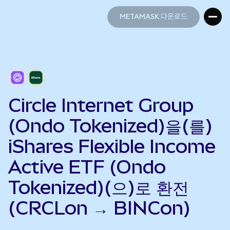
METAMASK 다운로드
METAMASK 다운로드
Circle Internet Group
(Ondo Tokenized)을(를)
iShares Flexible Income
Active ETF (Ondo
Tokenized)(으)로 환전
(CRCLon → BINCon)