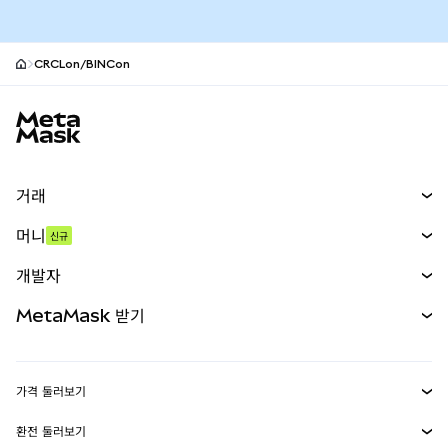
CRCLon/BINCon
MetaMask 사이트 바닥글
거래
스왑
머니
신규
예측 시장
신규
매수
개발자
무기한 선물
신규
카드
문서 보기
MetaMask 받기
실물자산
mUSD
신규
대시보드
Transaction Shield
수익 창출
Smart Accounts Kit
에이전트 지갑
신규
가격 둘러보기
임베디드 지갑
Snaps
비트코인 가격
환전 둘러보기
MetaMask Connect
이더리움 가격
보상
신규