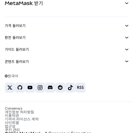
MetaMask 받기
실물자산
mUSD
신규
대시보드
Transaction Shield
수익 창출
Smart Accounts Kit
에이전트 지갑
신규
가격 둘러보기
임베디드 지갑
Snaps
비트코인 가격
환전 둘러보기
MetaMask Connect
이더리움 가격
보상
신규
BTC를 USD로 환전
솔라나 가격
가이드 둘러보기
Snaps
보안
ETH를 USD로 환전
BTC 매수
시바이누 가격
USDT를 INR로 환전
콘텐츠 둘러보기
웹3 서비스
고객 지원
ETH 매수
페페 가격
비트코인 지갑
BTC를 USDT로 환전
SOL 매수
채용
테더 가격
솔라나 지갑
한국어
BTC를 INR로 환전
PEPE 매수
연락처
USDC 가격
최고의 암호화폐 카드
ETH를 USDT로 환전
USDT 매수
체인링크 가격
최고의 모바일 암호화폐 지갑
USDT를 PHP로 환전
USDC 매수
Polymarket이란?
BTC를 EUR로 환전
SHIB 매수
Consensys
암호화폐 세금 뉴스
개인정보 처리방침
이용약관
BNB 매수
기여자 라이선스 계약
암호화폐 매수 방법
사이트맵
접근성
비트코인 매도 방법
쿠키 관리