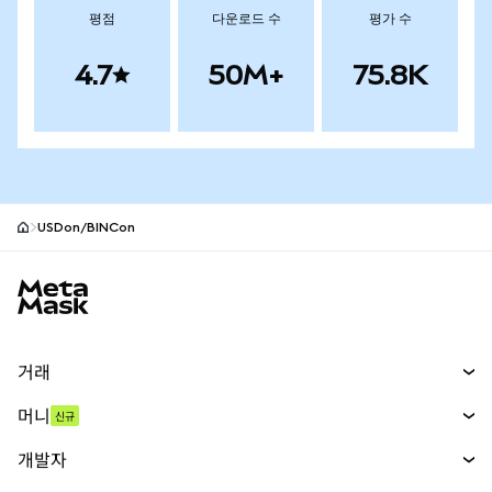
평점
다운로드 수
평가 수
4.7
50M+
75.8K
USDon/BINCon
MetaMask 사이트 바닥글
거래
스왑
머니
신규
예측 시장
신규
매수
개발자
무기한 선물
신규
카드
문서 보기