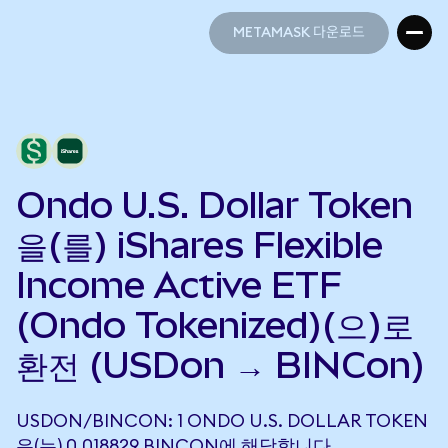
METAMASK 다운로드
METAMASK 다운로드
Ondo U.S. Dollar Token
을(를) iShares Flexible
Income Active ETF
(Ondo Tokenized)(으)로
환전 (USDon → BINCon)
USDON/BINCON: 1 ONDO U.S. DOLLAR TOKEN
은(는) 0.018829 BINCON에 해당합니다