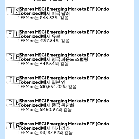
iShares MSCI Emerging Markets ETF (Ondo
🇺🇸
Tokenized)에서 미국 달러
1 EEMon는 $66.83와 같음
iShares MSCI Emerging Markets ETF (Ondo
🇪🇺
Tokenized)에서 유로
1 EEMon는 €57.84와 같음
iShares MSCI Emerging Markets ETF (Ondo
🇬🇧
Tokenized)에서 영국 파운드 스털링
1 EEMon는 £49.54와 같음
iShares MSCI Emerging Markets ETF (Ondo
🇯🇵
Tokenized)에서 일본 엔
1 EEMon는 ¥10,554.02와 같음
iShares MSCI Emerging Markets ETF (Ondo
🇨🇳
Tokenized)에서 중국 위안화
1 EEMon는 ¥450.97와 같음
iShares MSCI Emerging Markets ETF (Ondo
🇹🇷
Tokenized)에서 터키 리라
1 EEMon는 ₺3,187.92와 같음