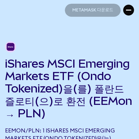
METAMASK 다운로드
METAMASK 다운로드
iShares MSCI Emerging
Markets ETF (Ondo
Tokenized)을(를) 폴란드
즐로티(으)로 환전 (EEMon
→ PLN)
EEMON/PLN: 1 ISHARES MSCI EMERGING
MARKETS ETF (ONDO TOKENIZED)은(는)