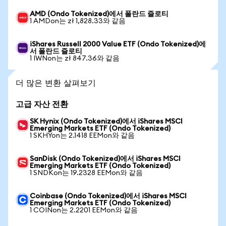
AMD (Ondo Tokenized)에서 폴란드 즐로티
1 AMDon는 zł 1,828.33와 같음
iShares Russell 2000 Value ETF (Ondo Tokenized)에
서 폴란드 즐로티
1 IWNon는 zł 847.36와 같음
더 많은 변환 살펴보기
고급 자산 전환
SK Hynix (Ondo Tokenized)에서 iShares MSCI
Emerging Markets ETF (Ondo Tokenized)
1 SKHYon는 2.1418 EEMon와 같음
SanDisk (Ondo Tokenized)에서 iShares MSCI
Emerging Markets ETF (Ondo Tokenized)
1 SNDKon는 19.2328 EEMon와 같음
Coinbase (Ondo Tokenized)에서 iShares MSCI
Emerging Markets ETF (Ondo Tokenized)
1 COINon는 2.2201 EEMon와 같음