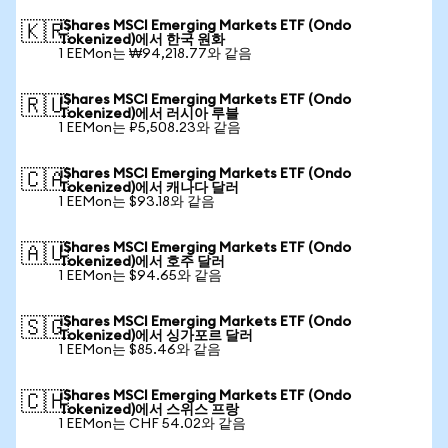
iShares MSCI Emerging Markets ETF (Ondo
🇰🇷
Tokenized)에서 한국 원화
1 EEMon는 ₩94,218.77와 같음
iShares MSCI Emerging Markets ETF (Ondo
🇷🇺
Tokenized)에서 러시아 루블
1 EEMon는 ₽5,508.23와 같음
iShares MSCI Emerging Markets ETF (Ondo
🇨🇦
Tokenized)에서 캐나다 달러
1 EEMon는 $93.18와 같음
iShares MSCI Emerging Markets ETF (Ondo
🇦🇺
Tokenized)에서 호주 달러
1 EEMon는 $94.65와 같음
iShares MSCI Emerging Markets ETF (Ondo
🇸🇬
Tokenized)에서 싱가포르 달러
1 EEMon는 $85.46와 같음
iShares MSCI Emerging Markets ETF (Ondo
🇨🇭
Tokenized)에서 스위스 프랑
1 EEMon는 CHF 54.02와 같음