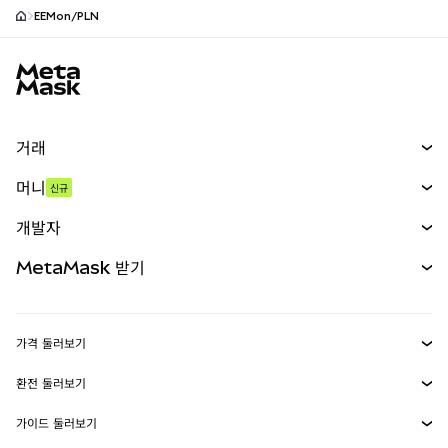
EEMon/PLN
MetaMask 사이트 바닥글
거래
스왑
머니
신규
예측 시장
신규
매수
개발자
무기한 선물
신규
카드
문서 보기
MetaMask 받기
실물자산
mUSD
신규
대시보드
Transaction Shield
수익 창출
Smart Accounts Kit
에이전트 지갑
신규
가격 둘러보기
임베디드 지갑
Snaps
비트코인 가격
환전 둘러보기
MetaMask Connect
이더리움 가격
보상
신규
BTC를 USD로 환전
솔라나 가격
가이드 둘러보기
Snaps
보안
ETH를 USD로 환전
BTC 매수