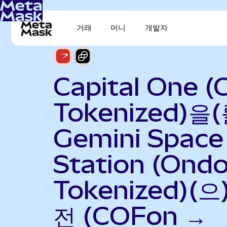
거래
머니
개발자
Capital One 
Tokenized)을(
Gemini Space
Station (Ond
Tokenized)(으
전 (COFon →