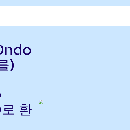
(Ondo
를)
o
)로 환