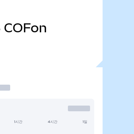
5
COFon
1시간
4시간
1일