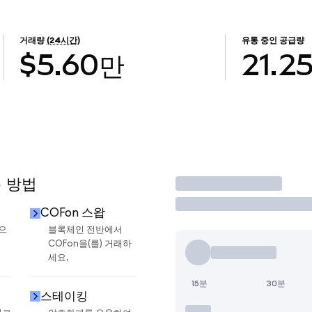
거래량
(24시간)
유통 중인 공급량
$5.60만
21.2
용 방법
거래
COFon 스왑
금으
블록체인 전반에서
COFon을(를) 거래하
세요.
15분
30분
스테이킹