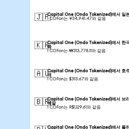
Capital One (Ondo Tokenized)에서 일
🇯🇵
1 COFon는 ¥34,941.47와 같음
Capital One (Ondo Tokenized)에서 한
🇰🇷
화
1 COFon는 ₩313,778.11와 같음
Capital One (Ondo Tokenized)에서 호
🇦🇺
러
1 COFon는 $313.67와 같음
Capital One (Ondo Tokenized)에서 
🇧🇷
헤알
1 COFon는 R$1,129.61와 같음
Capital One (Ondo Tokenized)에서 