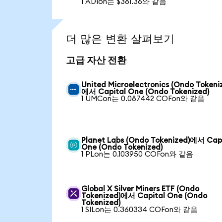
1 ADIon는 $381.36와 같음
더 많은 변환 살펴보기
고급 자산 전환
United Microelectronics (Ondo Tokeni
에서 Capital One (Ondo Tokenized)
1 UMCon는 0.087442 COFon와 같음
Planet Labs (Ondo Tokenized)에서 Cap
One (Ondo Tokenized)
1 PLon는 0.103950 COFon와 같음
Global X Silver Miners ETF (Ondo
Tokenized)에서 Capital One (Ondo
Tokenized)
1 SILon는 0.360334 COFon와 같음