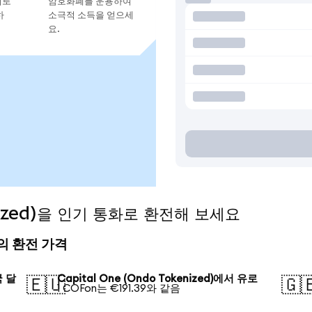
지로
암호화폐를 운용하여
하
소극적 소득을 얻으세
요.
enized)을 인기 통화로 환전해 보세요
오늘의 환전 가격
국 달
Capital One (Ondo Tokenized)에서 유로
🇪🇺
🇬
1 COFon는 €191.39와 같음