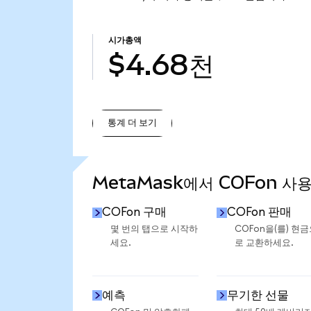
시가총액
$4.68천
통계 더 보기
통계 더 보기
MetaMask에서 COFon 사
COFon 구매
COFon 판매
몇 번의 탭으로 시작하
COFon을(를) 현
세요.
로 교환하세요.
예측
무기한 선물