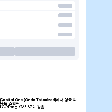
Capital One (Ondo Tokenized)에서 영국 파

운드 스털링
1 COFon는 £163.87와 같음