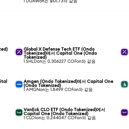
1 DGRWon는 $101.73와 같음
zed)
Global X Defense Tech ETF (Ondo
Tokenized)에서 Capital One (Ondo
Tokenized)
1 SHLDon는 0.306227 COFon와 같음
ital
Amgen (Ondo Tokenized)에서 Capital One
(Ondo Tokenized)
1 AMGNon는 1.8499 COFon와 같음
VanEck CLO ETF (Ondo Tokenized)에서
Capital One (Ondo Tokenized)
1 CLOIon는 0.244047 COFon와 같음