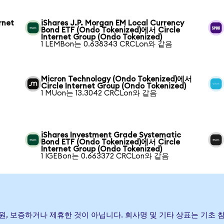
rnet
iShares J.P. Morgan EM Local Currency
Bond ETF (Ondo Tokenized)에서 Circle
Internet Group (Ondo Tokenized)
1 LEMBon는 0.638343 CRCLon와 같음
Micron Technology (Ondo Tokenized)에서
Circle Internet Group (Ondo Tokenized)
1 MUon는 13.3042 CRCLon와 같음
iShares Investment Grade Systematic
Bond ETF (Ondo Tokenized)에서 Circle
Internet Group (Ondo Tokenized)
1 IGEBon는 0.663372 CRCLon와 같음
가) 발행, 후원, 보증하거나 제휴한 것이 아닙니다. 회사명 및 기타 상표는