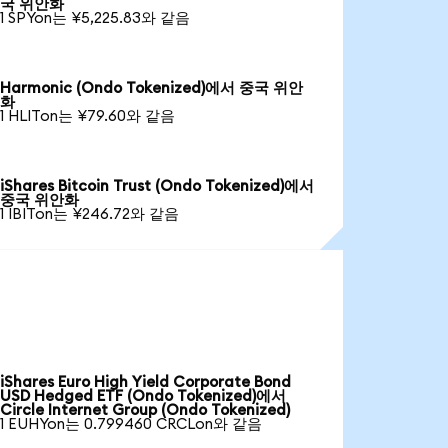
국 위안화
1 SPYon는 ¥5,225.83와 같음
Harmonic (Ondo Tokenized)에서 중국 위안
화
1 HLITon는 ¥79.60와 같음
iShares Bitcoin Trust (Ondo Tokenized)에서
중국 위안화
1 IBITon는 ¥246.72와 같음
iShares Euro High Yield Corporate Bond
USD Hedged ETF (Ondo Tokenized)에서
Circle Internet Group (Ondo Tokenized)
1 EUHYon는 0.799460 CRCLon와 같음