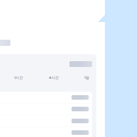
1시간
4시간
1일