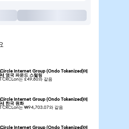
요
Circle Internet Group (Ondo Tokenized)에

서 영국 파운드 스털링
1 CRCLon는 £49.80와 같음
Circle Internet Group (Ondo Tokenized)에

서 한국 원화
1 CRCLon는 ₩94,703.07와 같음
Circle Internet Group (Ondo Tokenized)에