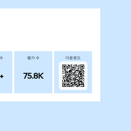
 수
평가 수
다운로드
+
75.8K