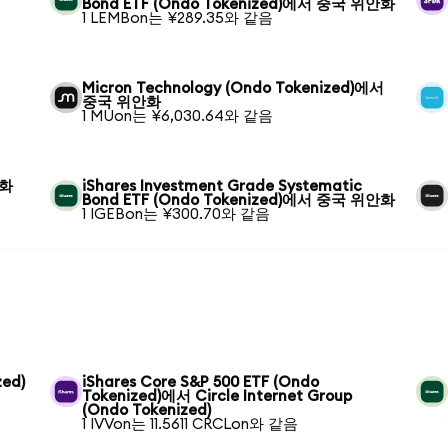
Bond ETF (Ondo Tokenized)에서 중국 위안화
1 LEMBon는 ¥289.35와 같음
Micron Technology (Ondo Tokenized)에서
중국 위안화
1 MUon는 ¥6,030.64와 같음
안화
iShares Investment Grade Systematic
Bond ETF (Ondo Tokenized)에서 중국 위안화
1 IGEBon는 ¥300.70와 같음
zed)
iShares Core S&P 500 ETF (Ondo
Tokenized)에서 Circle Internet Group
(Ondo Tokenized)
1 IVVon는 11.5611 CRCLon와 같음