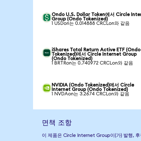
Ondo U.S. Dollar Token에서 Circle Inte
Group (Ondo Tokenized)
1 USDon는 0.014888 CRCLon와 같음
iShares Total Return Active ETF (Ondo
Tokenized)에서 Circle Internet Group
(Ondo Tokenized)
1 BRTRon는 0.740972 CRCLon와 같음
NVIDIA (Ondo Tokenized)에서 Circle
Internet Group (Ondo Tokenized)
1 NVDAon는 3.2674 CRCLon와 같음
면책 조항
이 제품은 Circle Internet Group이(