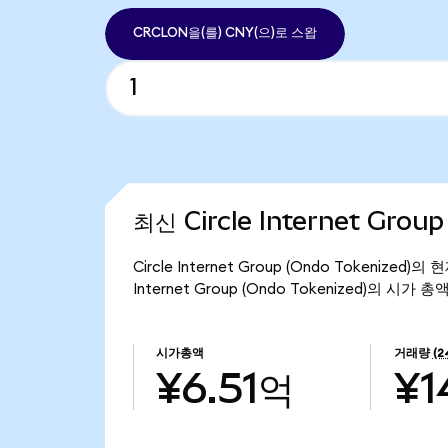
CRCLON을(를) CNY(으)로 스왑
최신 Circle Internet Grou
Circle Internet Group (Ondo Tokenize
Internet Group (Ondo Tokenized)의 시가 
시가총액
거래량
(
¥6.51억
¥1