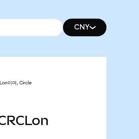
CNY
on이며, Circle
CRCLon