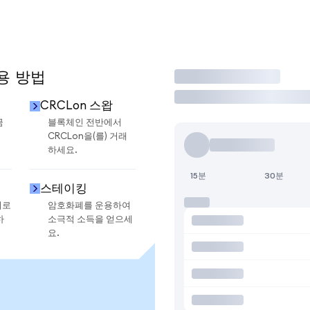
용 방법
거래
CRCLon 스왑
금
블록체인 전반에서
CRCLon을(를) 거래
하세요.
15분
30분
스테이킹
지로
암호화폐를 운용하여
하
소극적 소득을 얻으세
요.