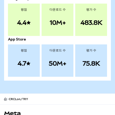
평점
다운로드 수
평가 수
4.4
10M+
483.8K
App Store
평점
다운로드 수
평가 수
4.7
50M+
75.8K
CRCLon/TRY
MetaMask 사이트 바닥글