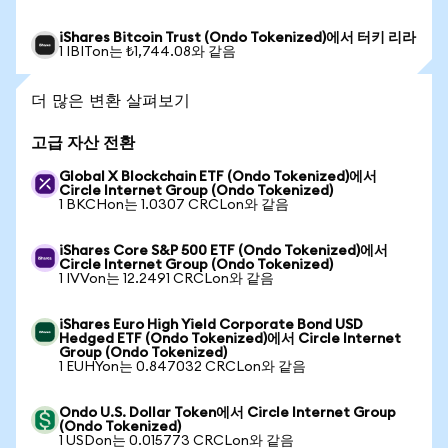
iShares Bitcoin Trust (Ondo Tokenized)에서 터키 리라
1 IBITon는 ₺1,744.08와 같음
더 많은 변환 살펴보기
고급 자산 전환
Global X Blockchain ETF (Ondo Tokenized)에서
Circle Internet Group (Ondo Tokenized)
1 BKCHon는 1.0307 CRCLon와 같음
iShares Core S&P 500 ETF (Ondo Tokenized)에서
Circle Internet Group (Ondo Tokenized)
1 IVVon는 12.2491 CRCLon와 같음
iShares Euro High Yield Corporate Bond USD
Hedged ETF (Ondo Tokenized)에서 Circle Internet
Group (Ondo Tokenized)
1 EUHYon는 0.847032 CRCLon와 같음
Ondo U.S. Dollar Token에서 Circle Internet Group
(Ondo Tokenized)
1 USDon는 0.015773 CRCLon와 같음