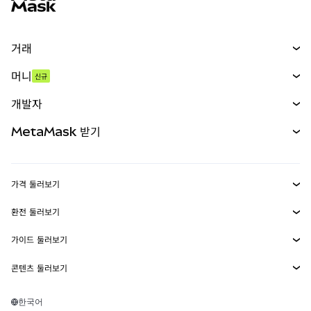
거래
스왑
머니
신규
예측 시장
신규
매수
개발자
무기한 선물
신규
카드
문서 보기
MetaMask 받기
실물자산
mUSD
신규
대시보드
Transaction Shield
수익 창출
Smart Accounts Kit
에이전트 지갑
신규
가격 둘러보기
임베디드 지갑
Snaps
비트코인 가격
환전 둘러보기
MetaMask Connect
이더리움 가격
보상
신규
BTC를 USD로 환전
솔라나 가격
가이드 둘러보기
Snaps
보안
ETH를 USD로 환전
BTC 매수
시바이누 가격
USDT를 INR로 환전
콘텐츠 둘러보기
웹3 서비스
고객 지원
ETH 매수
페페 가격
비트코인 지갑
BTC를 USDT로 환전
SOL 매수
채용
테더 가격
솔라나 지갑
한국어
BTC를 INR로 환전