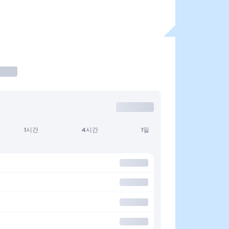
1시간
4시간
1일