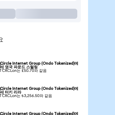
요
Circle Internet Group (Ondo Tokenized)에

서 영국 파운드 스털링
1 CRCLon는 £50.70와 같음
Circle Internet Group (Ondo Tokenized)에

서 터키 리라
1 CRCLon는 ₺3,256.50와 같음
Circle Internet Group (Ondo Tokenized)에