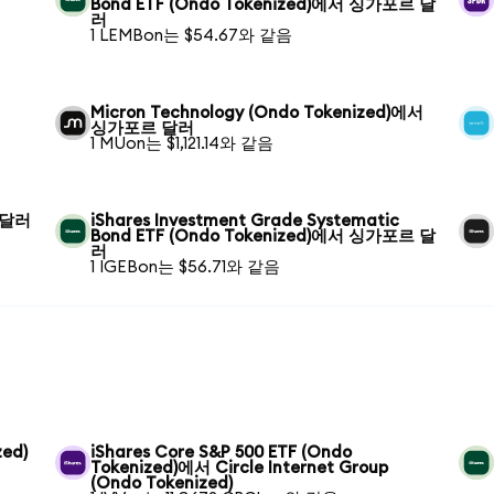
Bond ETF (Ondo Tokenized)에서 싱가포르 달
러
1 LEMBon는 $54.67와 같음
Micron Technology (Ondo Tokenized)에서
싱가포르 달러
1 MUon는 $1,121.14와 같음
 달러
iShares Investment Grade Systematic
Bond ETF (Ondo Tokenized)에서 싱가포르 달
러
1 IGEBon는 $56.71와 같음
zed)
iShares Core S&P 500 ETF (Ondo
Tokenized)에서 Circle Internet Group
(Ondo Tokenized)