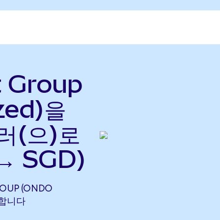
t Group
zed)을
러(으)로
→ SGD)
ROUP (ONDO
해당합니다