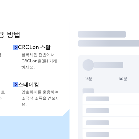
용 방법
거래
CRCLon 스왑
금
블록체인 전반에서
CRCLon을(를) 거래
하세요.
15분
30분
스테이킹
지로
암호화폐를 운용하여
하
소극적 소득을 얻으세
요.