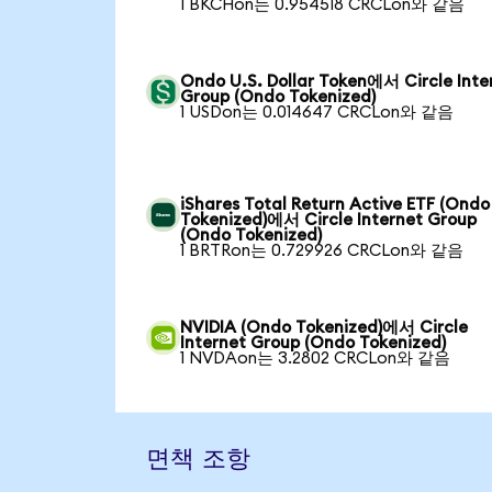
1 BKCHon는 0.954518 CRCLon와 같음
Ondo U.S. Dollar Token에서 Circle Inte
Group (Ondo Tokenized)
1 USDon는 0.014647 CRCLon와 같음
iShares Total Return Active ETF (Ondo
Tokenized)에서 Circle Internet Group
(Ondo Tokenized)
1 BRTRon는 0.729926 CRCLon와 같음
NVIDIA (Ondo Tokenized)에서 Circle
Internet Group (Ondo Tokenized)
1 NVDAon는 3.2802 CRCLon와 같음
면책 조항