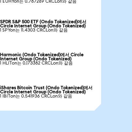
1 EUHYon는 0.787269 CRCLon와 같음
SPDR S&P 500 ETF (Ondo Tokenized)에서
Circle Internet Group (Ondo Tokenized)
1 SPYon는 11.4303 CRCLon와 같음
Harmonic (Ondo Tokenized)에서 Circle
Internet Group (Ondo Tokenized)
1 HLITon는 0.173382 CRCLon와 같음
iShares Bitcoin Trust (Ondo Tokenized)에서
Circle Internet Group (Ondo Tokenized)
1 IBITon는 0.541936 CRCLon와 같음