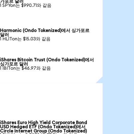
가포르 달러
1 SPYon는 $990.71와 같음
Harmonic (Ondo Tokenized)에서 싱가포르
달러
1 HLITon는 $15.03와 같음
iShares Bitcoin Trust (Ondo Tokenized)에서
싱가포르 달러
1 IBITon는 $46.97와 같음
iShares Euro High Yield Corporate Bond
USD Hedged ETF (Ondo Tokenized)에서
Circle Internet Group (Ondo Tokenized)