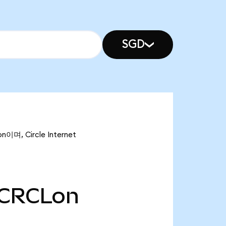
SGD
며, Circle Internet
CRCLon