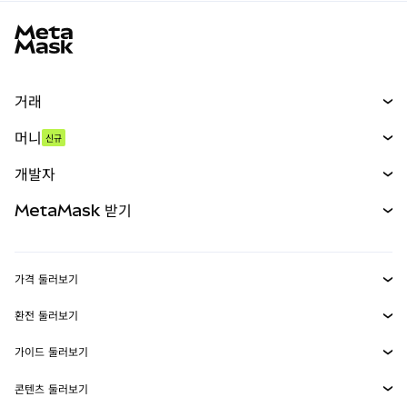
MetaMask 사이트 바닥글
거래
스왑
머니
신규
예측 시장
신규
매수
개발자
무기한 선물
신규
카드
문서 보기
MetaMask 받기
실물자산
mUSD
신규
대시보드
Transaction Shield
수익 창출
Smart Accounts Kit
에이전트 지갑
신규
가격 둘러보기
임베디드 지갑
Snaps
비트코인 가격
환전 둘러보기
MetaMask Connect
이더리움 가격
보상
신규
BTC를 USD로 환전
솔라나 가격
가이드 둘러보기
Snaps
보안
ETH를 USD로 환전
BTC 매수
시바이누 가격
USDT를 INR로 환전
콘텐츠 둘러보기
웹3 서비스
고객 지원
ETH 매수
페페 가격
비트코인 지갑