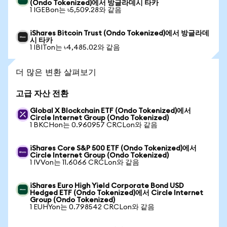
(Ondo Tokenized)에서 방글라데시 타카
1 IGEBon는 ৳5,509.28와 같음
iShares Bitcoin Trust (Ondo Tokenized)에서 방글라데
시 타카
1 IBITon는 ৳4,485.02와 같음
더 많은 변환 살펴보기
고급 자산 전환
Global X Blockchain ETF (Ondo Tokenized)에서
Circle Internet Group (Ondo Tokenized)
1 BKCHon는 0.960957 CRCLon와 같음
iShares Core S&P 500 ETF (Ondo Tokenized)에서
Circle Internet Group (Ondo Tokenized)
1 IVVon는 11.6066 CRCLon와 같음
iShares Euro High Yield Corporate Bond USD
Hedged ETF (Ondo Tokenized)에서 Circle Internet
Group (Ondo Tokenized)
1 EUHYon는 0.798542 CRCLon와 같음