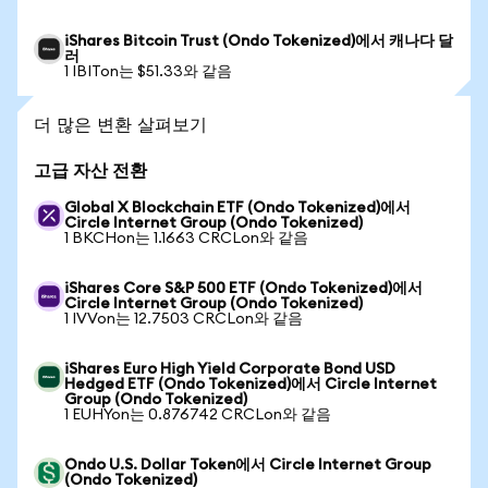
iShares Bitcoin Trust (Ondo Tokenized)에서 캐나다 달
러
1 IBITon는 $51.33와 같음
더 많은 변환 살펴보기
고급 자산 전환
Global X Blockchain ETF (Ondo Tokenized)에서
Circle Internet Group (Ondo Tokenized)
1 BKCHon는 1.1663 CRCLon와 같음
iShares Core S&P 500 ETF (Ondo Tokenized)에서
Circle Internet Group (Ondo Tokenized)
1 IVVon는 12.7503 CRCLon와 같음
iShares Euro High Yield Corporate Bond USD
Hedged ETF (Ondo Tokenized)에서 Circle Internet
Group (Ondo Tokenized)
1 EUHYon는 0.876742 CRCLon와 같음
Ondo U.S. Dollar Token에서 Circle Internet Group
(Ondo Tokenized)