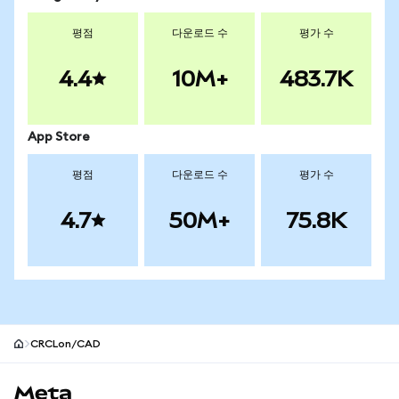
평점
다운로드 수
평가 수
4.4
10M+
483.7K
App Store
평점
다운로드 수
평가 수
4.7
50M+
75.8K
CRCLon/CAD
MetaMask 사이트 바닥글