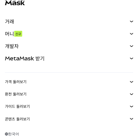
거래
스왑
머니
신규
예측 시장
신규
매수
개발자
무기한 선물
신규
카드
문서 보기
MetaMask 받기
실물자산
mUSD
신규
대시보드
Transaction Shield
수익 창출
Smart Accounts Kit
에이전트 지갑
신규
가격 둘러보기
임베디드 지갑
Snaps
비트코인 가격
환전 둘러보기
MetaMask Connect
이더리움 가격
보상
신규
BTC를 USD로 환전
솔라나 가격
가이드 둘러보기
Snaps
보안
ETH를 USD로 환전
BTC 매수
시바이누 가격
USDT를 INR로 환전
콘텐츠 둘러보기
웹3 서비스
고객 지원
ETH 매수
페페 가격
비트코인 지갑
BTC를 USDT로 환전
SOL 매수
채용
테더 가격
솔라나 지갑
한국어
BTC를 INR로 환전