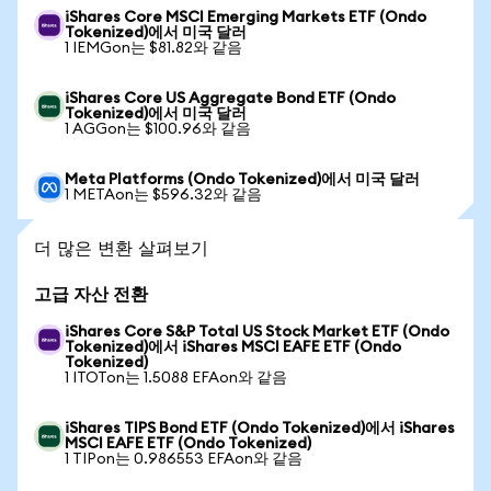
iShares Core MSCI Emerging Markets ETF (Ondo
Tokenized)에서 미국 달러
1 IEMGon는 $81.82와 같음
iShares Core US Aggregate Bond ETF (Ondo
Tokenized)에서 미국 달러
1 AGGon는 $100.96와 같음
Meta Platforms (Ondo Tokenized)에서 미국 달러
1 METAon는 $596.32와 같음
더 많은 변환 살펴보기
고급 자산 전환
iShares Core S&P Total US Stock Market ETF (Ondo
Tokenized)에서 iShares MSCI EAFE ETF (Ondo
Tokenized)
1 ITOTon는 1.5088 EFAon와 같음
iShares TIPS Bond ETF (Ondo Tokenized)에서 iShares
MSCI EAFE ETF (Ondo Tokenized)
1 TIPon는 0.986553 EFAon와 같음