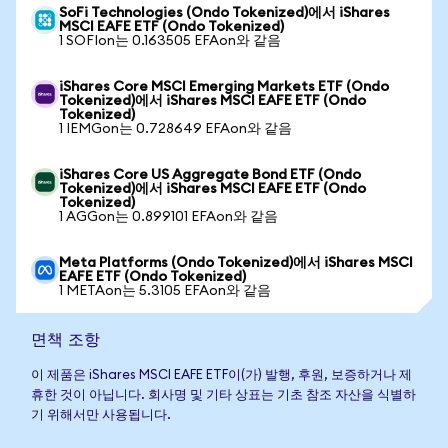
SoFi Technologies (Ondo Tokenized)에서 iShares
MSCI EAFE ETF (Ondo Tokenized)
1 SOFIon는 0.163505 EFAon와 같음
iShares Core MSCI Emerging Markets ETF (Ondo
Tokenized)에서 iShares MSCI EAFE ETF (Ondo
Tokenized)
1 IEMGon는 0.728649 EFAon와 같음
iShares Core US Aggregate Bond ETF (Ondo
Tokenized)에서 iShares MSCI EAFE ETF (Ondo
Tokenized)
1 AGGon는 0.899101 EFAon와 같음
Meta Platforms (Ondo Tokenized)에서 iShares MSCI
EAFE ETF (Ondo Tokenized)
1 METAon는 5.3105 EFAon와 같음
면책 조항
이 제품은 iShares MSCI EAFE ETF이(가) 발행, 후원, 보증하거나 제
휴한 것이 아닙니다. 회사명 및 기타 상표는 기초 참조 자산을 식별하
기 위해서만 사용됩니다.