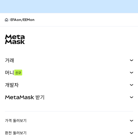
EFAon/EEMon
MetaMask 사이트 바닥글
거래
스왑
머니
신규
예측 시장
신규
매수
개발자
무기한 선물
신규
카드
문서 보기
MetaMask 받기
실물자산
mUSD
신규
대시보드
Transaction Shield
수익 창출
Smart Accounts Kit
에이전트 지갑
신규
가격 둘러보기
임베디드 지갑
Snaps
비트코인 가격
환전 둘러보기
MetaMask Connect
이더리움 가격
보상
신규