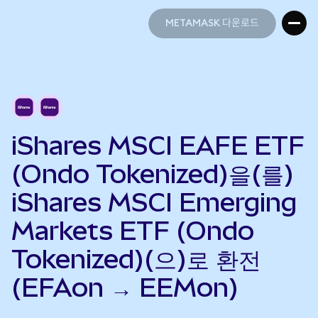
METAMASK 다운로드
METAMASK 다운로드
iShares MSCI EAFE ETF
(Ondo Tokenized)을(를)
iShares MSCI Emerging
Markets ETF (Ondo
Tokenized)(으)로 환전
(EFAon → EEMon)