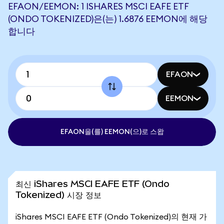
EFAON/EEMON: 1 ISHARES MSCI EAFE ETF
(ONDO TOKENIZED)은(는) 1.6876 EEMON에 해당
합니다
EFAON
EEMON
EFAON을(를) EEMON(으)로 스왑
최신 iShares MSCI EAFE ETF (Ondo
Tokenized) 시장 정보
iShares MSCI EAFE ETF (Ondo Tokenized)의 현재 가