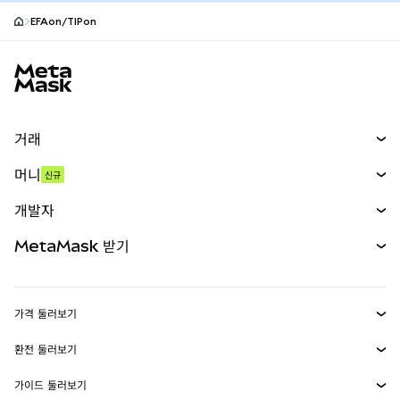
EFAon/TIPon
MetaMask 사이트 바닥글
거래
스왑
머니
신규
예측 시장
신규
매수
개발자
무기한 선물
신규
카드
문서 보기
MetaMask 받기
실물자산
mUSD
신규
대시보드
Transaction Shield
수익 창출
Smart Accounts Kit
에이전트 지갑
신규
가격 둘러보기
임베디드 지갑
Snaps
비트코인 가격
환전 둘러보기
MetaMask Connect
이더리움 가격
보상
신규
BTC를 USD로 환전
솔라나 가격
가이드 둘러보기
Snaps
보안
ETH를 USD로 환전