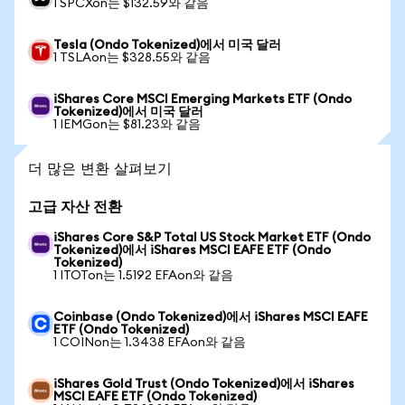
1 SPCXon는 $132.59와 같음
Tesla (Ondo Tokenized)에서 미국 달러
1 TSLAon는 $328.55와 같음
iShares Core MSCI Emerging Markets ETF (Ondo
Tokenized)에서 미국 달러
1 IEMGon는 $81.23와 같음
더 많은 변환 살펴보기
고급 자산 전환
iShares Core S&P Total US Stock Market ETF (Ondo
Tokenized)에서 iShares MSCI EAFE ETF (Ondo
Tokenized)
1 ITOTon는 1.5192 EFAon와 같음
Coinbase (Ondo Tokenized)에서 iShares MSCI EAFE
ETF (Ondo Tokenized)
1 COINon는 1.3438 EFAon와 같음
iShares Gold Trust (Ondo Tokenized)에서 iShares
MSCI EAFE ETF (Ondo Tokenized)