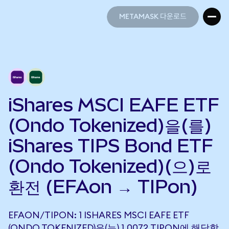
METAMASK 다운로드
METAMASK 다운로드
iShares MSCI EAFE ETF
(Ondo Tokenized)을(를)
iShares TIPS Bond ETF
(Ondo Tokenized)(으)로
환전 (EFAon → TIPon)
EFAON/TIPON: 1 ISHARES MSCI EAFE ETF
(ONDO TOKENIZED)은(는) 1.0072 TIPON에 해당합