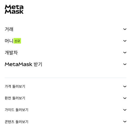
거래
스왑
머니
신규
예측 시장
신규
매수
개발자
무기한 선물
신규
카드
문서 보기
MetaMask 받기
실물자산
mUSD
신규
대시보드
Transaction Shield
수익 창출
Smart Accounts Kit
에이전트 지갑
신규
가격 둘러보기
임베디드 지갑
Snaps
비트코인 가격
환전 둘러보기
MetaMask Connect
이더리움 가격
보상
신규
BTC를 USD로 환전
솔라나 가격
가이드 둘러보기
Snaps
보안
ETH를 USD로 환전
BTC 매수
시바이누 가격
USDT를 INR로 환전
콘텐츠 둘러보기
웹3 서비스
고객 지원
ETH 매수
페페 가격
비트코인 지갑
BTC를 USDT로 환전