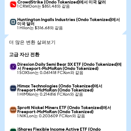
CrowdStrike (Ondo Tokenized)에서 미국 달러
1 CRWDon는 $851.48와 같음
Huntington Ingalls Industries (Ondo Tokenized)에서
미국 달러
1 HIIon는 $316.68와 같음
더 많은 변환 살펴보기
고급 자산 전환
Direxion Daily Semi Bear 3X ETF (Ondo Tokenized)에
서 Freeport-McMoRan (Ondo Tokenized)
1 SOXSon는 0.061418 FCXon와 같음
Himax Technologies (Ondo Tokenized)에서
Freeport-McMoRan (Ondo Tokenized)
1 HIMXon는 0.214816 FCXon와 같음
Sprott Nickel Miners ETF (Ondo Tokenized)에서
Freeport-McMoRan (Ondo Tokenized)
1 NIKLon는 0.203609 FCXon와 같음
iShares Flexible Income Active ETF (Ondo