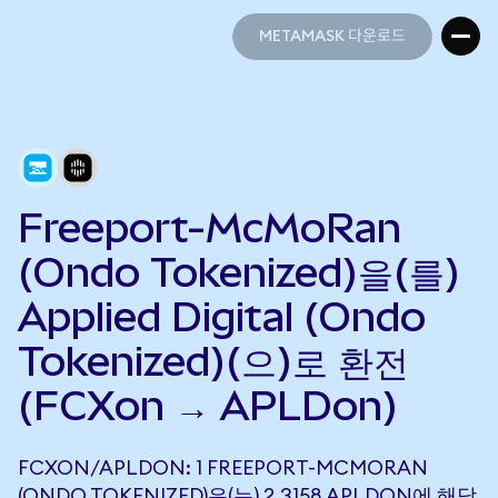
METAMASK 다운로드
METAMASK 다운로드
Freeport-McMoRan
(Ondo Tokenized)을(를)
Applied Digital (Ondo
Tokenized)(으)로 환전
(FCXon → APLDon)
FCXON/APLDON: 1 FREEPORT-MCMORAN
(ONDO TOKENIZED)은(는) 2.3158 APLDON에 해당