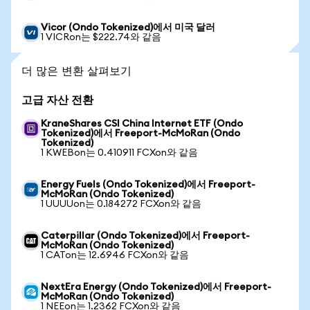
Vicor (Ondo Tokenized)에서 미국 달러
1 VICRon는 $222.74와 같음
더 많은 변환 살펴보기
고급 자산 전환
KraneShares CSI China Internet ETF (Ondo
Tokenized)에서 Freeport-McMoRan (Ondo
Tokenized)
1 KWEBon는 0.410911 FCXon와 같음
Energy Fuels (Ondo Tokenized)에서 Freeport-
McMoRan (Ondo Tokenized)
1 UUUUon는 0.184272 FCXon와 같음
Caterpillar (Ondo Tokenized)에서 Freeport-
McMoRan (Ondo Tokenized)
1 CATon는 12.6946 FCXon와 같음
NextEra Energy (Ondo Tokenized)에서 Freeport-
McMoRan (Ondo Tokenized)
1 NEEon는 1.2362 FCXon와 같음