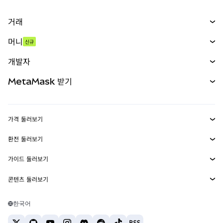
거래
스왑
머니
신규
예측 시장
신규
매수
개발자
무기한 선물
신규
카드
문서 보기
MetaMask 받기
실물자산
mUSD
신규
대시보드
Transaction Shield
수익 창출
Smart Accounts Kit
에이전트 지갑
신규
가격 둘러보기
임베디드 지갑
Snaps
비트코인 가격
환전 둘러보기
MetaMask Connect
이더리움 가격
보상
신규
BTC를 USD로 환전
솔라나 가격
가이드 둘러보기
Snaps
보안
ETH를 USD로 환전
BTC 매수
시바이누 가격
USDT를 INR로 환전
콘텐츠 둘러보기
웹3 서비스
고객 지원
ETH 매수
페페 가격
비트코인 지갑
BTC를 USDT로 환전
SOL 매수
채용
테더 가격
솔라나 지갑
한국어
BTC를 INR로 환전
PEPE 매수
연락처
USDC 가격
최고의 암호화폐 카드
ETH를 USDT로 환전