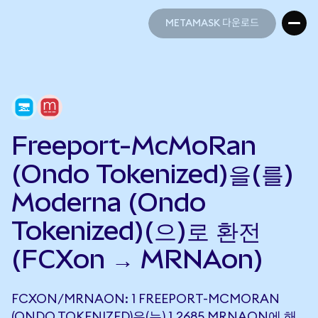
METAMASK 다운로드
METAMASK 다운로드
Freeport-McMoRan
(Ondo Tokenized)을(를)
Moderna (Ondo
Tokenized)(으)로 환전
(FCXon → MRNAon)
FCXON/MRNAON: 1 FREEPORT-MCMORAN
(ONDO TOKENIZED)은(는) 1.2685 MRNAON에 해