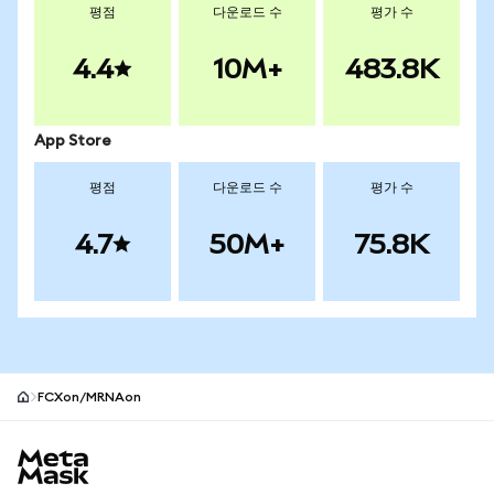
평점
다운로드 수
평가 수
4.4
10M+
483.8K
App Store
평점
다운로드 수
평가 수
4.7
50M+
75.8K
FCXon/MRNAon
MetaMask 사이트 바닥글