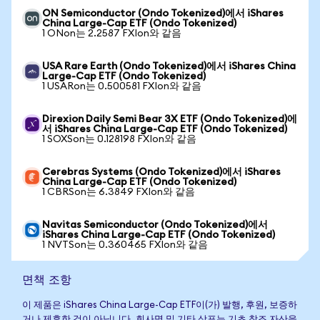
ON Semiconductor (Ondo Tokenized)에서 iShares
China Large-Cap ETF (Ondo Tokenized)
1 ONon는 2.2587 FXIon와 같음
USA Rare Earth (Ondo Tokenized)에서 iShares China
Large-Cap ETF (Ondo Tokenized)
1 USARon는 0.500581 FXIon와 같음
Direxion Daily Semi Bear 3X ETF (Ondo Tokenized)에
서 iShares China Large-Cap ETF (Ondo Tokenized)
1 SOXSon는 0.128198 FXIon와 같음
Cerebras Systems (Ondo Tokenized)에서 iShares
China Large-Cap ETF (Ondo Tokenized)
1 CBRSon는 6.3849 FXIon와 같음
Navitas Semiconductor (Ondo Tokenized)에서
iShares China Large-Cap ETF (Ondo Tokenized)
1 NVTSon는 0.360465 FXIon와 같음
면책 조항
이 제품은 iShares China Large-Cap ETF이(가) 발행, 후원, 보증하
거나 제휴한 것이 아닙니다. 회사명 및 기타 상표는 기초 참조 자산을