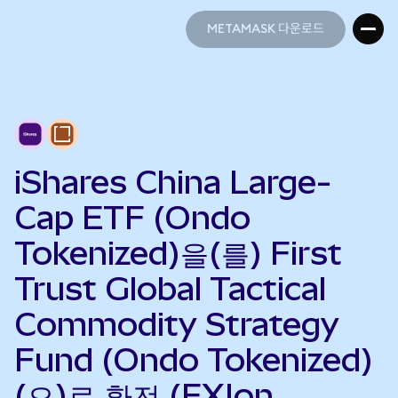
METAMASK 다운로드
METAMASK 다운로드
iShares China Large-
Cap ETF (Ondo
Tokenized)을(를) First
Trust Global Tactical
Commodity Strategy
Fund (Ondo Tokenized)
(으)로 환전 (FXIon →