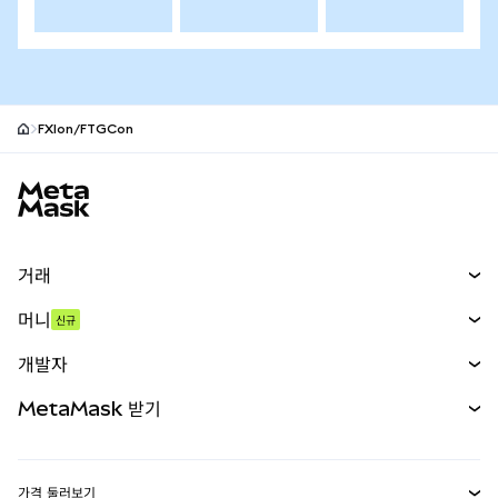
FXIon/FTGCon
MetaMask 사이트 바닥글
거래
스왑
머니
신규
예측 시장
신규
매수
개발자
무기한 선물
신규
카드
문서 보기
MetaMask 받기
실물자산
mUSD
신규
대시보드
Transaction Shield
수익 창출
Smart Accounts Kit
에이전트 지갑
신규
가격 둘러보기