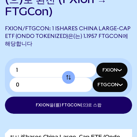
FTGCon)
FXION/FTGCON: 1 ISHARES CHINA LARGE-CAP
ETF (ONDO TOKENIZED)은(는) 1.1957 FTGCON에
해당합니다
FXION
FTGCON
FXION을(를) FTGCON(으)로 스왑
최신 iShares China Large-Cap ETF (Ondo