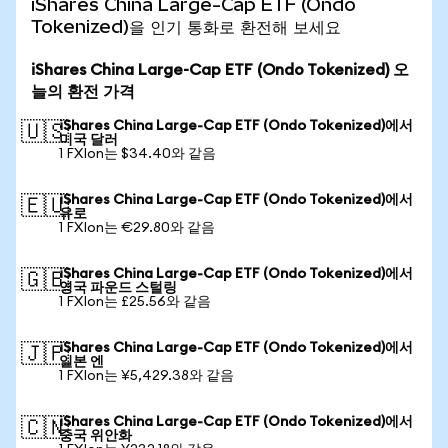
iShares China Large-Cap ETF (Ondo
Tokenized)을 인기 통화로 환전해 보세요
iShares China Large-Cap ETF (Ondo Tokenized) 오
늘의 환전 가격
iShares China Large-Cap ETF (Ondo Tokenized)에서
🇺🇸
미국 달러
1 FXIon는 $34.40와 같음
iShares China Large-Cap ETF (Ondo Tokenized)에서
🇪🇺
유로
1 FXIon는 €29.80와 같음
iShares China Large-Cap ETF (Ondo Tokenized)에서
🇬🇧
영국 파운드 스털링
1 FXIon는 £25.56와 같음
iShares China Large-Cap ETF (Ondo Tokenized)에서
🇯🇵
일본 엔
1 FXIon는 ¥5,429.38와 같음
iShares China Large-Cap ETF (Ondo Tokenized)에서
🇨🇳
중국 위안화