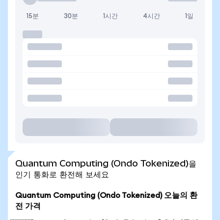
15분
30분
1시간
4시간
1일
Quantum Computing (Ondo Tokenized)을
인기 통화로 환전해 보세요
Quantum Computing (Ondo Tokenized) 오늘의 환
전 가격