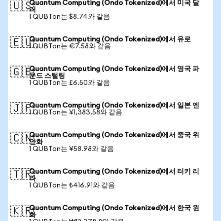
Quantum Computing (Ondo Tokenized)에서 미국 달
🇺🇸
러
1 QUBTon는 $8.74와 같음
Quantum Computing (Ondo Tokenized)에서 유로
🇪🇺
1 QUBTon는 €7.58와 같음
Quantum Computing (Ondo Tokenized)에서 영국 파
🇬🇧
운드 스털링
1 QUBTon는 £6.50와 같음
Quantum Computing (Ondo Tokenized)에서 일본 엔
🇯🇵
1 QUBTon는 ¥1,383.58와 같음
Quantum Computing (Ondo Tokenized)에서 중국 위
🇨🇳
안화
1 QUBTon는 ¥58.98와 같음
Quantum Computing (Ondo Tokenized)에서 터키 리
🇹🇷
라
1 QUBTon는 ₺416.91와 같음
Quantum Computing (Ondo Tokenized)에서 한국 원
🇰🇷
화