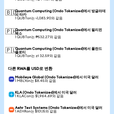
Quantum Computing (Ondo Tokenized)에서 방글라데
🇧🇩
시 타카
1 QUBTon는 ৳1,083.90와 같음
Quantum Computing (Ondo Tokenized)에서 필리핀
🇵🇭
페소
1 QUBTon는 ₱532.27와 같음
Quantum Computing (Ondo Tokenized)에서 폴란드
🇵🇱
즐로티
1 QUBTon는 zł 32.59와 같음
다른 RWA를 USD로 변환
Mobileye Global (Ondo Tokenized)에서 미국 달러
1 MBLYon는 $8.45와 같음
KLA (Ondo Tokenized)에서 미국 달러
1 KLACon는 $1,964.69와 같음
Aehr Test Systems (Ondo Tokenized)에서 미국 달러
1 AEHRon는 $101.15와 같음