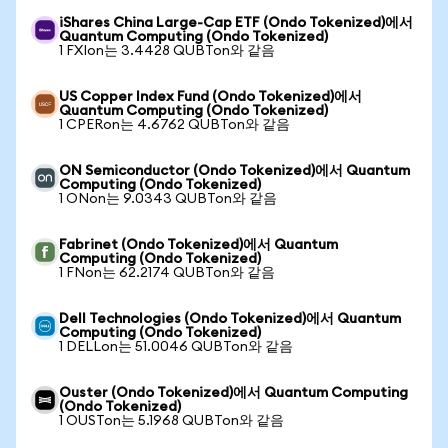
iShares China Large-Cap ETF (Ondo Tokenized)에서
Quantum Computing (Ondo Tokenized)
1 FXIon는 3.4428 QUBTon와 같음
US Copper Index Fund (Ondo Tokenized)에서
Quantum Computing (Ondo Tokenized)
1 CPERon는 4.6762 QUBTon와 같음
ON Semiconductor (Ondo Tokenized)에서 Quantum
Computing (Ondo Tokenized)
1 ONon는 9.0343 QUBTon와 같음
Fabrinet (Ondo Tokenized)에서 Quantum
Computing (Ondo Tokenized)
1 FNon는 62.2174 QUBTon와 같음
Dell Technologies (Ondo Tokenized)에서 Quantum
Computing (Ondo Tokenized)
1 DELLon는 51.0046 QUBTon와 같음
Ouster (Ondo Tokenized)에서 Quantum Computing
(Ondo Tokenized)
1 OUSTon는 5.1968 QUBTon와 같음