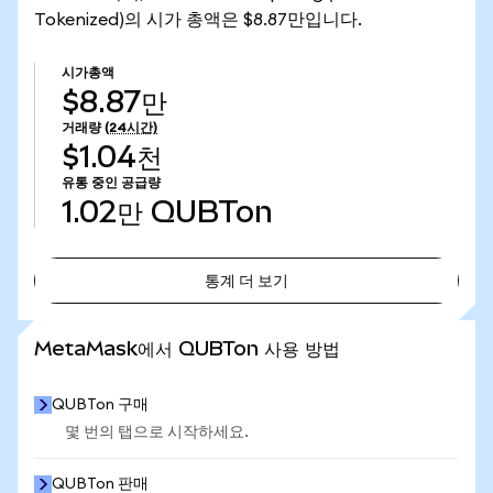
Tokenized)의 시가 총액은 $8.87만입니다.
시가총액
$8.87만
거래량
(24시간)
$1.04천
유통 중인 공급량
1.02만
QUBTon
통계 더 보기
통계 더 보기
MetaMask에서 QUBTon 사용 방법
QUBTon 구매
몇 번의 탭으로 시작하세요.
QUBTon 판매