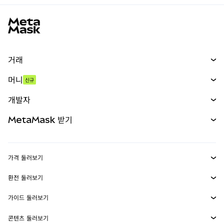
MetaMask 사이트 바닥글
거래
스왑
머니
신규
예측 시장
신규
매수
개발자
무기한 선물
신규
카드
문서 보기
MetaMask 받기
실물자산
mUSD
신규
대시보드
Transaction Shield
수익 창출
Smart Accounts Kit
에이전트 지갑
신규
가격 둘러보기
임베디드 지갑
Snaps
비트코인 가격
환전 둘러보기
MetaMask Connect
이더리움 가격
보상
신규
BTC를 USD로 환전
솔라나 가격
가이드 둘러보기
Snaps
보안
ETH를 USD로 환전
BTC 매수
시바이누 가격
USDT를 INR로 환전
콘텐츠 둘러보기
웹3 서비스
고객 지원
ETH 매수