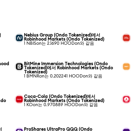
서
Nebius Group (Ondo Tokenized)에서
Robinhood Markets (Ondo Tokenized)
1 NBISon는 2.1690 HOODon와 같음
hood
BitMine Immersion Technologies (Ondo
Tokenized)에서 Robinhood Markets (Ondo
Tokenized)
1 BMNRon는 0.202241 HOODon와 같음
Coca-Cola (Ondo Tokenized)에서
ndo
Robinhood Markets (Ondo Tokenized)
1 KOon는 0.970889 HOODon와 같음
서
ProShares UltraPro QQQ (Ondo