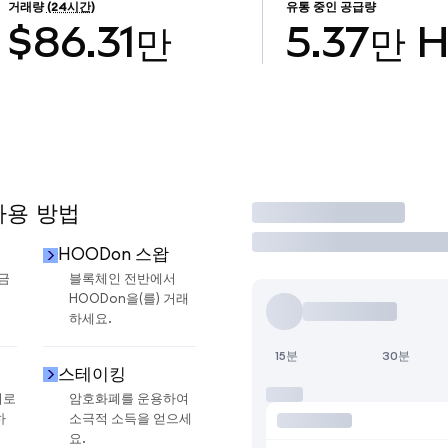
거래량
(24시간)
유통 중인 공급량
$86.31만
5.37만
사용 방법
거래
HOODon 스왑
현금
블록체인 전반에서
HOODon을(를) 거래
하세요.
15분
30분
스테이킹
지로
암호화폐를 운용하여
하
소극적 소득을 얻으세
요.