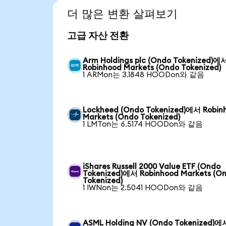
더 많은 변환 살펴보기
고급 자산 전환
Arm Holdings plc (Ondo Tokenized)에
Robinhood Markets (Ondo Tokenized)
1 ARMon는 3.1848 HOODon와 같음
Lockheed (Ondo Tokenized)에서 Robin
Markets (Ondo Tokenized)
1 LMTon는 6.5174 HOODon와 같음
iShares Russell 2000 Value ETF (Ondo
Tokenized)에서 Robinhood Markets (O
Tokenized)
1 IWNon는 2.5041 HOODon와 같음
ASML Holding NV (Ondo Tokenized)에