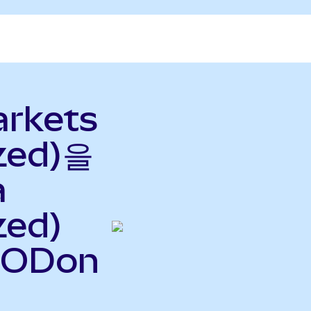
rkets
zed)을
a
zed)
OODon