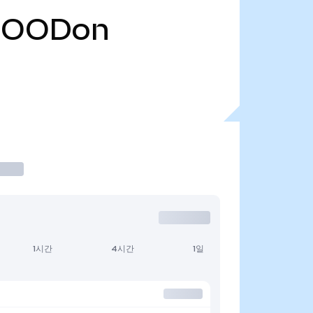
HOODon
1시간
4시간
1일