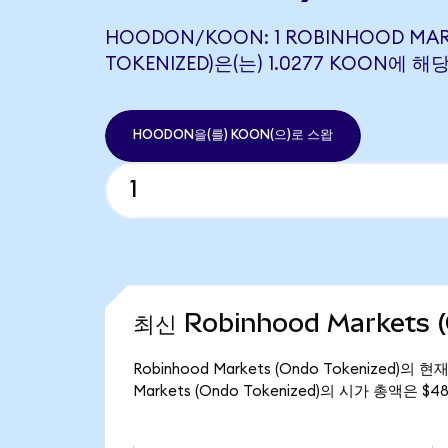
HOODON/KOON: 1 ROBINHOOD MAR
TOKENIZED)은(는) 1.0277 KOON에 
HOODON을(를) KOON(으)로 스왑
최신 Robinhood Markets 
Robinhood Markets (Ondo Tokenized)
Markets (Ondo Tokenized)의 시가 총액은 $4