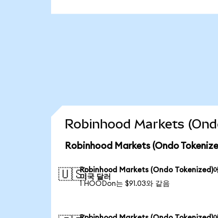
Robinhood Markets (O
Robinhood Markets (Ondo Toke
Robinhood Markets (Ondo Tokenized
🇺🇸
미국 달러
1 HOODon는 $91.03와 같음
Robinhood Markets (Ondo Tokenized