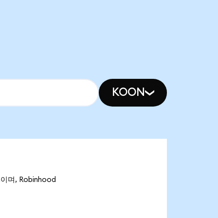
KOON
이며, Robinhood