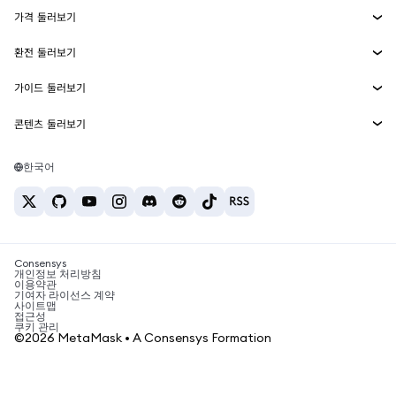
에이전트 지갑
신규
가격 둘러보기
임베디드 지갑
Snaps
비트코인 가격
환전 둘러보기
MetaMask Connect
이더리움 가격
보상
신규
BTC를 USD로 환전
솔라나 가격
가이드 둘러보기
Snaps
보안
ETH를 USD로 환전
BTC 매수
시바이누 가격
USDT를 INR로 환전
콘텐츠 둘러보기
웹3 서비스
고객 지원
ETH 매수
페페 가격
비트코인 지갑
BTC를 USDT로 환전
SOL 매수
채용
테더 가격
솔라나 지갑
한국어
BTC를 INR로 환전
PEPE 매수
연락처
USDC 가격
최고의 암호화폐 카드
ETH를 USDT로 환전
USDT 매수
체인링크 가격
최고의 모바일 암호화폐 지갑
USDT를 PHP로 환전
USDC 매수
Polymarket이란?
BTC를 EUR로 환전
SHIB 매수
Consensys
암호화폐 세금 뉴스
개인정보 처리방침
이용약관
BNB 매수
기여자 라이선스 계약
암호화폐 매수 방법
사이트맵
접근성
비트코인 매도 방법
쿠키 관리
©2026 MetaMask • A Consensys Formation