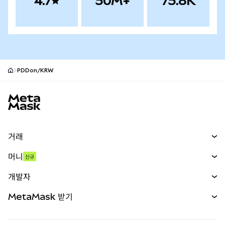
4.7
50M+
75.8K
PDDon/KRW
MetaMask 사이트 바닥글
거래
스왑
머니
신규
예측 시장
신규
매수
개발자
무기한 선물
신규
카드
문서 보기
MetaMask 받기
실물자산
mUSD
신규
대시보드
Transaction Shield
수익 창출
Smart Accounts Kit