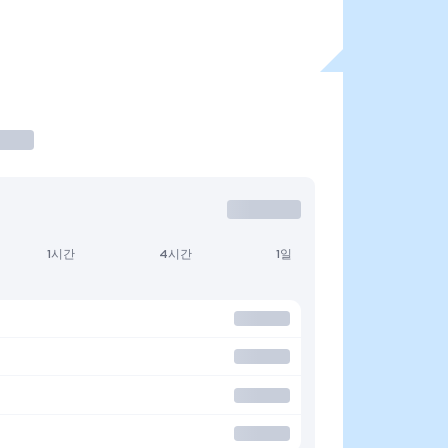
1시간
4시간
1일