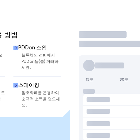
용 방법
거래
PDDon 스왑
으
블록체인 전반에서
PDDon을(를) 거래하
세요.
15분
30분
스테이킹
지로
암호화폐를 운용하여
하
소극적 소득을 얻으세
요.