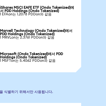
iShares MSCI EAFE ETF (Ondo Tokenized)에
서 PDD Holdings (Ondo Tokenized)
1 EFAon는 1.2078 PDDon와 같음
Marvell Technology (Ondo Tokenized)에서
PDD Holdings (Ondo Tokenized)
1 MRVLon는 2.3761 PDDon와 같음
Microsoft (Ondo Tokenized)에서 PDD
Holdings (Ondo Tokenized)
1 MSFTon는 5.4062 PDDon와 같음
 자산을 식별하기 위해서만 사용됩니다.