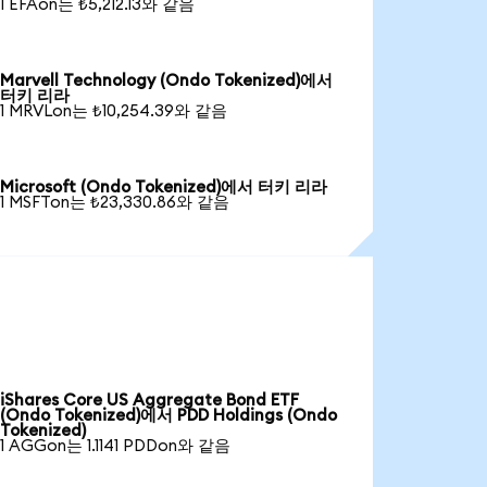
1 EFAon는 ₺5,212.13와 같음
Marvell Technology (Ondo Tokenized)에서
터키 리라
1 MRVLon는 ₺10,254.39와 같음
Microsoft (Ondo Tokenized)에서 터키 리라
1 MSFTon는 ₺23,330.86와 같음
iShares Core US Aggregate Bond ETF
(Ondo Tokenized)에서 PDD Holdings (Ondo
Tokenized)
1 AGGon는 1.1141 PDDon와 같음