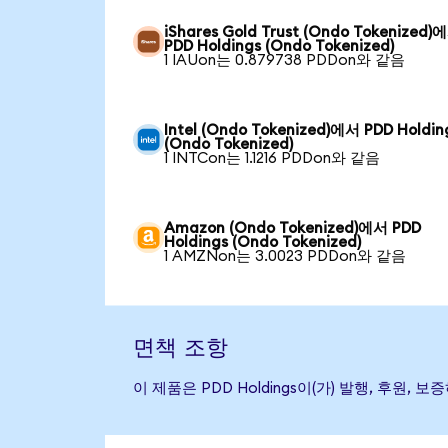
iShares Gold Trust (Ondo Tokenized)
PDD Holdings (Ondo Tokenized)
1 IAUon는 0.879738 PDDon와 같음
Intel (Ondo Tokenized)에서 PDD Holdin
(Ondo Tokenized)
1 INTCon는 1.1216 PDDon와 같음
Amazon (Ondo Tokenized)에서 PDD
Holdings (Ondo Tokenized)
1 AMZNon는 3.0023 PDDon와 같음
면책 조항
이 제품은 PDD Holdings이(가) 발행, 후