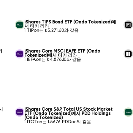
iShares TIPS Bond ETF (Ondo Tokenized)에
서 터키 리라
1 TIPon는 ₺5,271.60와 같음
라
iShares Core MSCI EAFE ETF (Ondo
Tokenized)에서 터키 리라
1 IEFAon는 ₺4,878.10와 같음
에서
iShares Core S&P Total US Stock Market
ETF (Ondo Tokenized)에서 PDD Holdings
(Ondo Tokenized)
1 ITOTon는 1.8676 PDDon와 같음