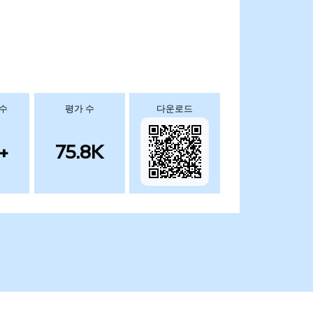
 수
평가 수
다운로드
+
75.8K