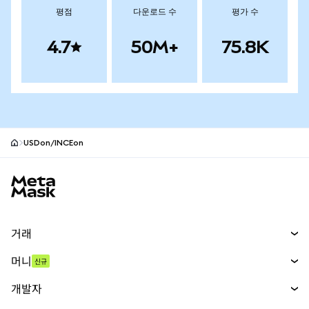
평점
다운로드 수
평가 수
4.7
50M+
75.8K
USDon/INCEon
MetaMask 사이트 바닥글
거래
스왑
머니
신규
예측 시장
신규
매수
개발자
무기한 선물
신규
카드
문서 보기