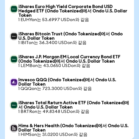
iShares Euro High Yield Corporate Bond USD
Hedged ETF (Ondo Tokenized)에서 Ondo U.S. Dollar
Token
1 EUHYon는 53.6997 USDon와 같음
iShares Bitcoin Trust (Ondo Tokenized)에서 Ondo
U.S. Dollar Token
1 IBITon는 36.3400 USDon와 같음
iShares J.P. Morgan EM Local Currency Bond ETF
(Ondo Tokenized)에서 Ondo U.S. Dollar Token
1 LEMBon는 43.0650 USDon와 같음
Invesco QQQ (Ondo Tokenized)에서 Ondo U.S.
Dollar Token
1 QQQon는 723.3000 USDon와 같음
iShares Total Return Active ETF (Ondo Tokenized)에
서 Ondo U.S. Dollar Token
1 BRTRon는 49.8348 USDon와 같음
Hims & Hers Health (Ondo Tokenized)에서 Ondo U.S.
Dollar Token
1 HIMSon는 31.0200 USDon와 같음