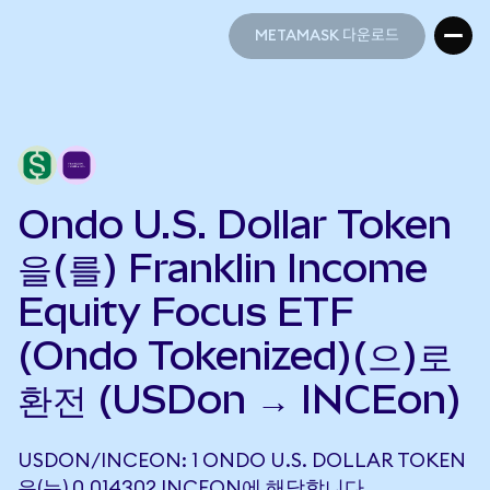
METAMASK 다운로드
METAMASK 다운로드
Ondo U.S. Dollar Token
을(를) Franklin Income
Equity Focus ETF
(Ondo Tokenized)(으)로
환전 (USDon → INCEon)
USDON/INCEON: 1 ONDO U.S. DOLLAR TOKEN
은(는) 0.014302 INCEON에 해당합니다