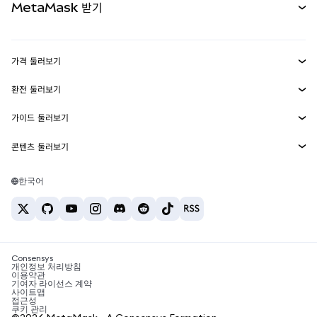
MetaMask 받기
실물자산
mUSD
신규
대시보드
Transaction Shield
수익 창출
Smart Accounts Kit
에이전트 지갑
신규
가격 둘러보기
임베디드 지갑
Snaps
비트코인 가격
환전 둘러보기
MetaMask Connect
이더리움 가격
보상
신규
BTC를 USD로 환전
솔라나 가격
가이드 둘러보기
Snaps
보안
ETH를 USD로 환전
BTC 매수
시바이누 가격
USDT를 INR로 환전
콘텐츠 둘러보기
웹3 서비스
고객 지원
ETH 매수
페페 가격
비트코인 지갑
BTC를 USDT로 환전
SOL 매수
채용
테더 가격
솔라나 지갑
한국어
BTC를 INR로 환전
PEPE 매수
연락처
USDC 가격
최고의 암호화폐 카드
ETH를 USDT로 환전
USDT 매수
체인링크 가격
최고의 모바일 암호화폐 지갑
USDT를 PHP로 환전
USDC 매수
Polymarket이란?
BTC를 EUR로 환전
SHIB 매수
Consensys
암호화폐 세금 뉴스
개인정보 처리방침
이용약관
BNB 매수
기여자 라이선스 계약
암호화폐 매수 방법
사이트맵
접근성
비트코인 매도 방법
쿠키 관리