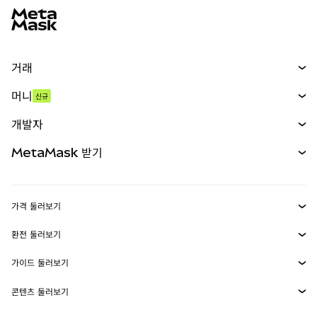
거래
스왑
머니
신규
예측 시장
신규
매수
개발자
무기한 선물
신규
카드
문서 보기
MetaMask 받기
실물자산
mUSD
신규
대시보드
Transaction Shield
수익 창출
Smart Accounts Kit
에이전트 지갑
신규
가격 둘러보기
임베디드 지갑
Snaps
비트코인 가격
환전 둘러보기
MetaMask Connect
이더리움 가격
보상
신규
BTC를 USD로 환전
솔라나 가격
가이드 둘러보기
Snaps
보안
ETH를 USD로 환전
BTC 매수
시바이누 가격
USDT를 INR로 환전
콘텐츠 둘러보기
웹3 서비스
고객 지원
ETH 매수
페페 가격
비트코인 지갑
BTC를 USDT로 환전