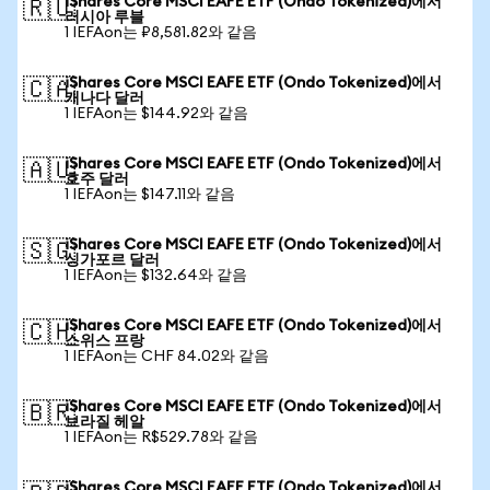
iShares Core MSCI EAFE ETF (Ondo Tokenized)에서
🇷🇺
러시아 루블
1 IEFAon는 ₽8,581.82와 같음
iShares Core MSCI EAFE ETF (Ondo Tokenized)에서
🇨🇦
캐나다 달러
1 IEFAon는 $144.92와 같음
iShares Core MSCI EAFE ETF (Ondo Tokenized)에서
🇦🇺
호주 달러
1 IEFAon는 $147.11와 같음
iShares Core MSCI EAFE ETF (Ondo Tokenized)에서
🇸🇬
싱가포르 달러
1 IEFAon는 $132.64와 같음
iShares Core MSCI EAFE ETF (Ondo Tokenized)에서
🇨🇭
스위스 프랑
1 IEFAon는 CHF 84.02와 같음
iShares Core MSCI EAFE ETF (Ondo Tokenized)에서
🇧🇷
브라질 헤알
1 IEFAon는 R$529.78와 같음
iShares Core MSCI EAFE ETF (Ondo Tokenized)에서