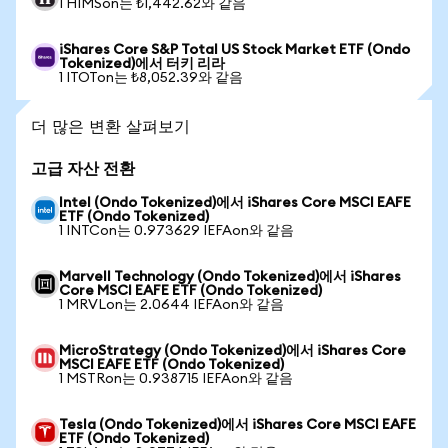
1 HIMSon는 ₺1,442.62와 같음
iShares Core S&P Total US Stock Market ETF (Ondo
Tokenized)에서 터키 리라
1 ITOTon는 ₺8,052.39와 같음
더 많은 변환 살펴보기
고급 자산 전환
Intel (Ondo Tokenized)에서 iShares Core MSCI EAFE
ETF (Ondo Tokenized)
1 INTCon는 0.973629 IEFAon와 같음
Marvell Technology (Ondo Tokenized)에서 iShares
Core MSCI EAFE ETF (Ondo Tokenized)
1 MRVLon는 2.0644 IEFAon와 같음
MicroStrategy (Ondo Tokenized)에서 iShares Core
MSCI EAFE ETF (Ondo Tokenized)
1 MSTRon는 0.938715 IEFAon와 같음
Tesla (Ondo Tokenized)에서 iShares Core MSCI EAFE
ETF (Ondo Tokenized)