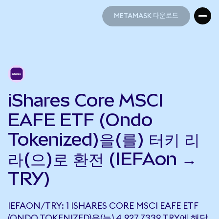
METAMASK 다운로드
METAMASK 다운로드
iShares Core MSCI
EAFE ETF (Ondo
Tokenized)을(를) 터키 리
라(으)로 환전 (IEFAon →
TRY)
IEFAON/TRY: 1 ISHARES CORE MSCI EAFE ETF
(ONDO TOKENIZED)은(는) 4,927.7339 TRY에 해당