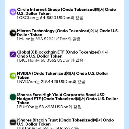
Circle Internet Group (Ondo Tokenized)에서 Ondo
U.S. Dollar Token
1 CRCLon는 64.8820 USDon와 같음
Micron Technology (Ondo Tokenized)에서 Ondo U.S.
Dollar Token
1 MUon는 893.5292 USDon와 같음
Global X Blockchain ETF (Ondo Tokenized)에서
Ondo U.S. Dollar Token
1 BKCHon는 65.3352 USDon와 같음
NVIDIA (Ondo Tokenized)에서 Ondo U.S. Dollar
Token
1 NVDAon는 219.4428 USDon와 같음
iShares Euro High Yield Corporate Bond USD
Hedged ETF (Ondo Tokenized)에서 Ondo U.S. Dollar
Token
1 EUHYon는 53.6931 USDon와 같음
iShares Bitcoin Trust (Ondo Tokenized)에서 Ondo
U.S. Dollar Token
1 IBITon는 36.5555 USDon와 같음