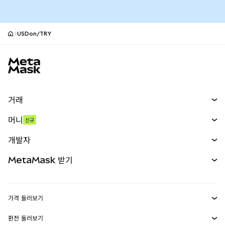
USDon/TRY
MetaMask 사이트 바닥글
거래
스왑
머니
신규
예측 시장
신규
매수
개발자
무기한 선물
신규
카드
문서 보기
MetaMask 받기
실물자산
mUSD
신규
대시보드
Transaction Shield
수익 창출
Smart Accounts Kit
에이전트 지갑
신규
가격 둘러보기
임베디드 지갑
Snaps
비트코인 가격
환전 둘러보기
MetaMask Connect
이더리움 가격
보상
신규