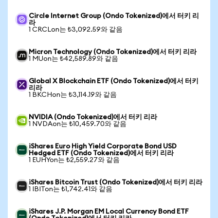
Circle Internet Group (Ondo Tokenized)에서 터키 리
라
1 CRCLon는 ₺3,092.59와 같음
Micron Technology (Ondo Tokenized)에서 터키 리라
1 MUon는 ₺42,589.89와 같음
Global X Blockchain ETF (Ondo Tokenized)에서 터키
리라
1 BKCHon는 ₺3,114.19와 같음
NVIDIA (Ondo Tokenized)에서 터키 리라
1 NVDAon는 ₺10,459.70와 같음
iShares Euro High Yield Corporate Bond USD
Hedged ETF (Ondo Tokenized)에서 터키 리라
1 EUHYon는 ₺2,559.27와 같음
iShares Bitcoin Trust (Ondo Tokenized)에서 터키 리라
1 IBITon는 ₺1,742.41와 같음
iShares J.P. Morgan EM Local Currency Bond ETF