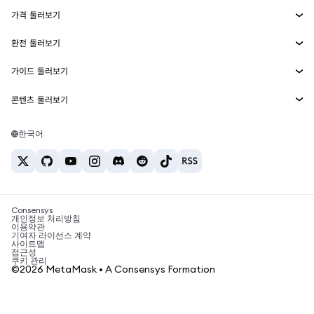
에이전트 지갑
신규
가격 둘러보기
임베디드 지갑
Snaps
비트코인 가격
환전 둘러보기
MetaMask Connect
이더리움 가격
보상
신규
BTC를 USD로 환전
솔라나 가격
가이드 둘러보기
Snaps
보안
ETH를 USD로 환전
BTC 매수
시바이누 가격
USDT를 INR로 환전
콘텐츠 둘러보기
웹3 서비스
고객 지원
ETH 매수
페페 가격
비트코인 지갑
BTC를 USDT로 환전
SOL 매수
채용
테더 가격
솔라나 지갑
한국어
BTC를 INR로 환전
PEPE 매수
연락처
USDC 가격
최고의 암호화폐 카드
ETH를 USDT로 환전
USDT 매수
체인링크 가격
최고의 모바일 암호화폐 지갑
USDT를 PHP로 환전
USDC 매수
Polymarket이란?
BTC를 EUR로 환전
SHIB 매수
Consensys
암호화폐 세금 뉴스
개인정보 처리방침
이용약관
BNB 매수
기여자 라이선스 계약
암호화폐 매수 방법
사이트맵
접근성
비트코인 매도 방법
쿠키 관리
©2026 MetaMask • A Consensys Formation