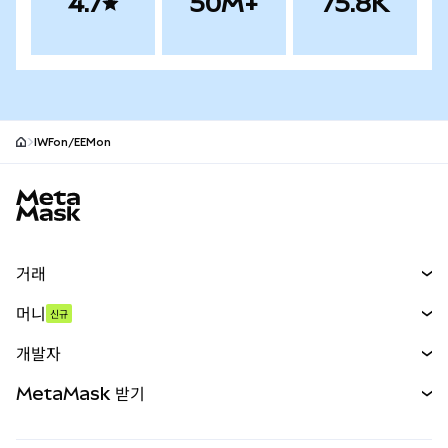
4.7
50M+
75.8K
IWFon/EEMon
MetaMask 사이트 바닥글
거래
스왑
머니
신규
예측 시장
신규
매수
개발자
무기한 선물
신규
카드
문서 보기
MetaMask 받기
실물자산
mUSD
신규
대시보드
Transaction Shield
수익 창출
Smart Accounts Kit