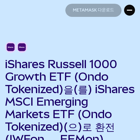
METAMASK 다운로드
METAMASK 다운로드
iShares Russell 1000
Growth ETF (Ondo
Tokenized)을(를) iShares
MSCI Emerging
Markets ETF (Ondo
Tokenized)(으)로 환전
(IWFon → EEMon)