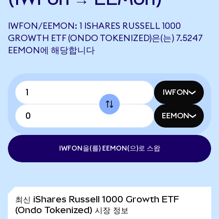
IWFON/EEMON: 1 ISHARES RUSSELL 1000
GROWTH ETF (ONDO TOKENIZED)은(는) 7.5247
EEMON에 해당합니다
IWFON
EEMON
IWFON을(를) EEMON(으)로 스왑
최신 iShares Russell 1000 Growth ETF
(Ondo Tokenized) 시장 정보