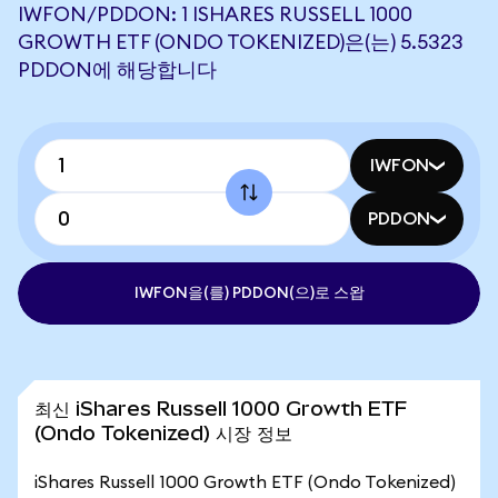
IWFON/PDDON: 1 ISHARES RUSSELL 1000
GROWTH ETF (ONDO TOKENIZED)은(는) 5.5323
PDDON에 해당합니다
IWFON
PDDON
IWFON을(를) PDDON(으)로 스왑
최신 iShares Russell 1000 Growth ETF
(Ondo Tokenized) 시장 정보
iShares Russell 1000 Growth ETF (Ondo Tokenized)