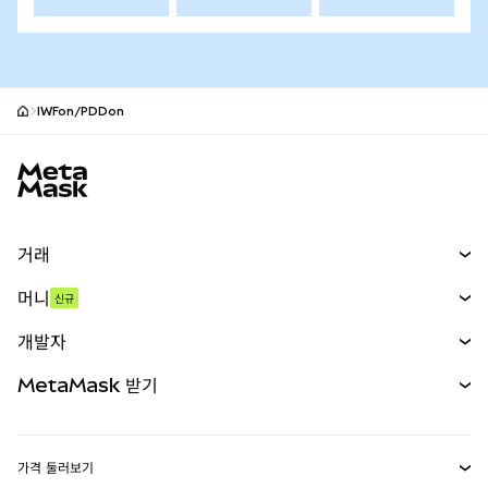
IWFon/PDDon
MetaMask 사이트 바닥글
거래
스왑
머니
신규
예측 시장
신규
매수
개발자
무기한 선물
신규
카드
문서 보기
MetaMask 받기
실물자산
mUSD
신규
대시보드
Transaction Shield
수익 창출
Smart Accounts Kit
에이전트 지갑
신규
가격 둘러보기
임베디드 지갑
Snaps
비트코인 가격