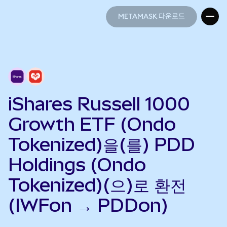
METAMASK 다운로드
METAMASK 다운로드
iShares Russell 1000
Growth ETF (Ondo
Tokenized)을(를) PDD
Holdings (Ondo
Tokenized)(으)로 환전
(IWFon → PDDon)