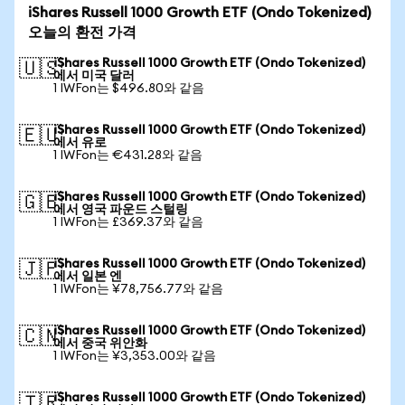
iShares Russell 1000 Growth ETF (Ondo Tokenized)
오늘의 환전 가격
iShares Russell 1000 Growth ETF (Ondo Tokenized)
🇺🇸
에서 미국 달러
1 IWFon는 $496.80와 같음
iShares Russell 1000 Growth ETF (Ondo Tokenized)
🇪🇺
에서 유로
1 IWFon는 €431.28와 같음
iShares Russell 1000 Growth ETF (Ondo Tokenized)
🇬🇧
에서 영국 파운드 스털링
1 IWFon는 £369.37와 같음
iShares Russell 1000 Growth ETF (Ondo Tokenized)
🇯🇵
에서 일본 엔
1 IWFon는 ¥78,756.77와 같음
iShares Russell 1000 Growth ETF (Ondo Tokenized)
🇨🇳
에서 중국 위안화
1 IWFon는 ¥3,353.00와 같음
iShares Russell 1000 Growth ETF (Ondo Tokenized)
🇹🇷