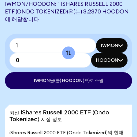
IWMON/HOODON: 1 ISHARES RUSSELL 2000
ETF (ONDO TOKENIZED)은(는) 3.2370 HOODON
에 해당합니다
IWMON
HOODON
IWMON을(를) HOODON(으)로 스왑
최신 iShares Russell 2000 ETF (Ondo
Tokenized) 시장 정보
iShares Russell 2000 ETF (Ondo Tokenized)의 현재