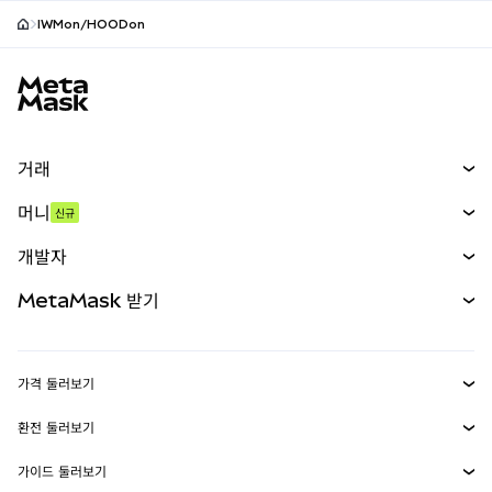
IWMon/HOODon
MetaMask 사이트 바닥글
거래
스왑
머니
신규
예측 시장
신규
매수
개발자
무기한 선물
신규
카드
문서 보기
MetaMask 받기
실물자산
mUSD
신규
대시보드
Transaction Shield
수익 창출
Smart Accounts Kit
에이전트 지갑
신규
가격 둘러보기
임베디드 지갑
Snaps
비트코인 가격
환전 둘러보기
MetaMask Connect
이더리움 가격
보상
신규
BTC를 USD로 환전
솔라나 가격
가이드 둘러보기
Snaps
보안
ETH를 USD로 환전
BTC 매수