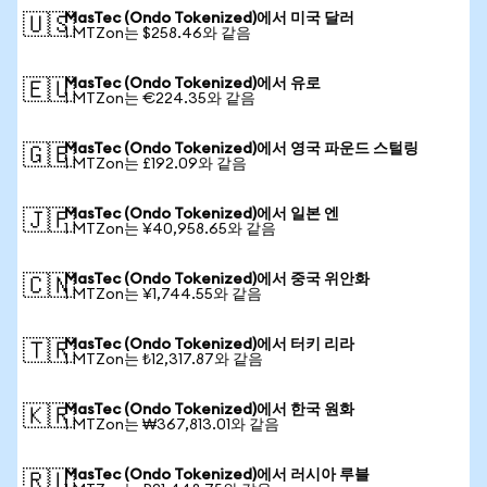
MasTec (Ondo Tokenized)에서 미국 달러
🇺🇸
1 MTZon는 $258.46와 같음
MasTec (Ondo Tokenized)에서 유로
🇪🇺
1 MTZon는 €224.35와 같음
MasTec (Ondo Tokenized)에서 영국 파운드 스털링
🇬🇧
1 MTZon는 £192.09와 같음
MasTec (Ondo Tokenized)에서 일본 엔
🇯🇵
1 MTZon는 ¥40,958.65와 같음
MasTec (Ondo Tokenized)에서 중국 위안화
🇨🇳
1 MTZon는 ¥1,744.55와 같음
MasTec (Ondo Tokenized)에서 터키 리라
🇹🇷
1 MTZon는 ₺12,317.87와 같음
MasTec (Ondo Tokenized)에서 한국 원화
🇰🇷
1 MTZon는 ₩367,813.01와 같음
MasTec (Ondo Tokenized)에서 러시아 루블
🇷🇺