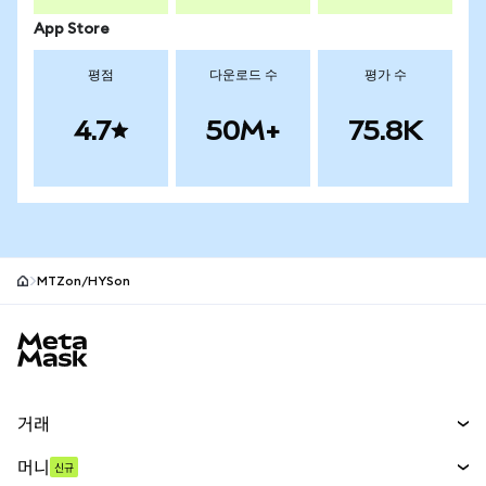
App Store
평점
다운로드 수
평가 수
4.7
50M+
75.8K
MTZon/HYSon
MetaMask 사이트 바닥글
거래
스왑
머니
신규
예측 시장
신규