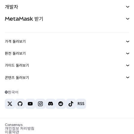
매수
개발자
무기한 선물
신규
카드
문서 보기
MetaMask 받기
실물자산
mUSD
신규
대시보드
Transaction Shield
수익 창출
Smart Accounts Kit
에이전트 지갑
신규
가격 둘러보기
임베디드 지갑
Snaps
비트코인 가격
환전 둘러보기
MetaMask Connect
이더리움 가격
보상
신규
BTC를 USD로 환전
솔라나 가격
가이드 둘러보기
Snaps
보안
ETH를 USD로 환전
BTC 매수
시바이누 가격
USDT를 INR로 환전
콘텐츠 둘러보기
웹3 서비스
고객 지원
ETH 매수
페페 가격
비트코인 지갑
BTC를 USDT로 환전
SOL 매수
채용
테더 가격
솔라나 지갑
한국어
BTC를 INR로 환전
PEPE 매수
연락처
USDC 가격
최고의 암호화폐 카드
ETH를 USDT로 환전
USDT 매수
체인링크 가격
최고의 모바일 암호화폐 지갑
USDT를 PHP로 환전
USDC 매수
Polymarket이란?
BTC를 EUR로 환전
SHIB 매수
Consensys
암호화폐 세금 뉴스
개인정보 처리방침
이용약관
BNB 매수