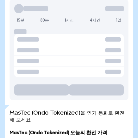
15분
30분
1시간
4시간
1일
MasTec (Ondo Tokenized)을 인기 통화로 환전
해 보세요
MasTec (Ondo Tokenized) 오늘의 환전 가격