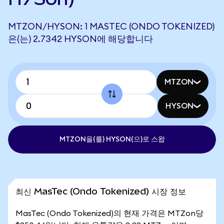
MTZON/HYSON: 1 MASTEC (ONDO TOKENIZED)
은(는) 2.7342 HYSON에 해당합니다
MTZON
HYSON
MTZON을(를) HYSON(으)로 스왑
최신 MasTec (Ondo Tokenized) 시장 정보
MasTec (Ondo Tokenized)의 현재 가격은 MTZon당