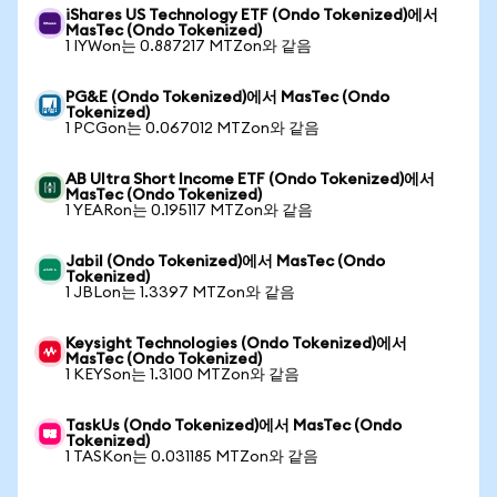
iShares US Technology ETF (Ondo Tokenized)에서
MasTec (Ondo Tokenized)
1 IYWon는 0.887217 MTZon와 같음
PG&E (Ondo Tokenized)에서 MasTec (Ondo
Tokenized)
1 PCGon는 0.067012 MTZon와 같음
AB Ultra Short Income ETF (Ondo Tokenized)에서
MasTec (Ondo Tokenized)
1 YEARon는 0.195117 MTZon와 같음
Jabil (Ondo Tokenized)에서 MasTec (Ondo
Tokenized)
1 JBLon는 1.3397 MTZon와 같음
Keysight Technologies (Ondo Tokenized)에서
MasTec (Ondo Tokenized)
1 KEYSon는 1.3100 MTZon와 같음
TaskUs (Ondo Tokenized)에서 MasTec (Ondo
Tokenized)
1 TASKon는 0.031185 MTZon와 같음