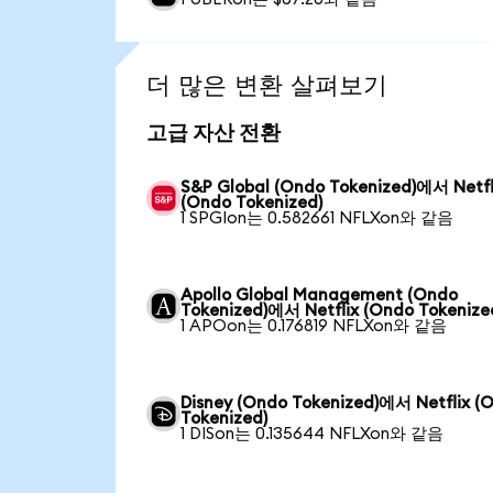
더 많은 변환 살펴보기
고급 자산 전환
S&P Global (Ondo Tokenized)에서 Netfl
(Ondo Tokenized)
1 SPGIon는 0.582661 NFLXon와 같음
Apollo Global Management (Ondo
Tokenized)에서 Netflix (Ondo Tokenize
1 APOon는 0.176819 NFLXon와 같음
Disney (Ondo Tokenized)에서 Netflix (
Tokenized)
1 DISon는 0.135644 NFLXon와 같음