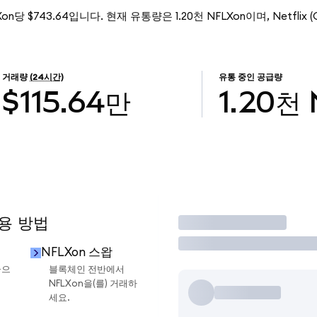
LXon당 $743.64입니다. 현재 유통량은 1.20천 NFLXon이며, Netflix (O
거래량
(24시간)
유통 중인 공급량
$115.64만
1.20천
사용 방법
거래
NFLXon 스왑
금으
블록체인 전반에서
NFLXon을(를) 거래하
세요.