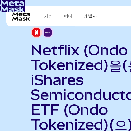
거래
머니
개발자
Netflix (Ondo
Tokenized)을(
iShares
Semiconduct
ETF (Ondo
Tokenized)(으