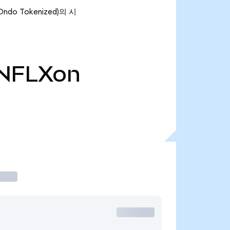
ndo Tokenized)의 시
NFLXon