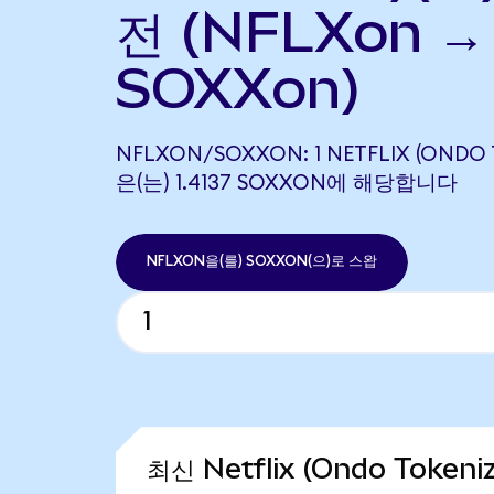
전 (NFLXon →
SOXXon)
NFLXON/SOXXON: 1 NETFLIX (ONDO 
은(는) 1.4137 SOXXON에 해당합니다
NFLXON을(를) SOXXON(으)로 스왑
최신 Netflix (Ondo Token