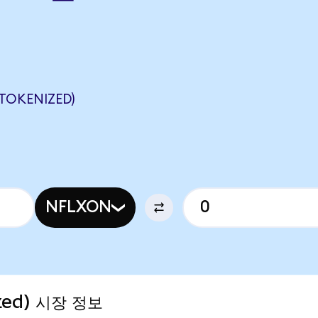
TOKENIZED)
NFLXON
ized) 시장 정보