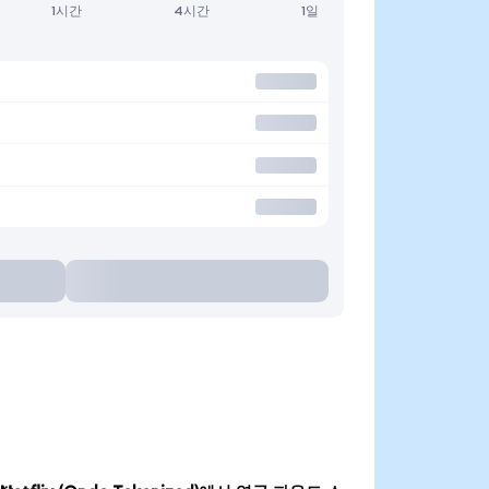
1시간
4시간
1일