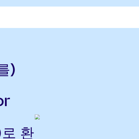
를)
or
)로 환