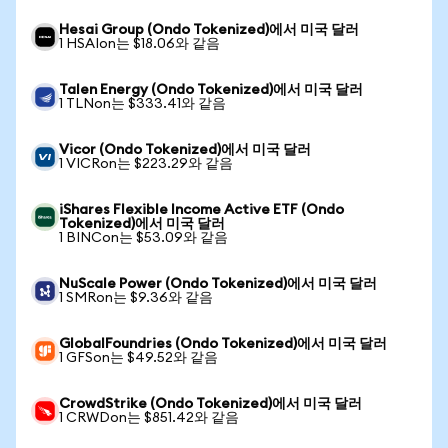
Hesai Group (Ondo Tokenized)에서 미국 달러
1 HSAIon는 $18.06와 같음
Talen Energy (Ondo Tokenized)에서 미국 달러
1 TLNon는 $333.41와 같음
Vicor (Ondo Tokenized)에서 미국 달러
1 VICRon는 $223.29와 같음
iShares Flexible Income Active ETF (Ondo
Tokenized)에서 미국 달러
1 BINCon는 $53.09와 같음
NuScale Power (Ondo Tokenized)에서 미국 달러
1 SMRon는 $9.36와 같음
GlobalFoundries (Ondo Tokenized)에서 미국 달러
1 GFSon는 $49.52와 같음
CrowdStrike (Ondo Tokenized)에서 미국 달러
1 CRWDon는 $851.42와 같음