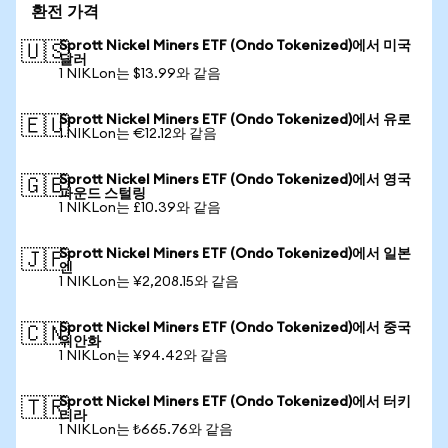
환전 가격
Sprott Nickel Miners ETF (Ondo Tokenized)에서 미국
🇺🇸
달러
1 NIKLon는 $13.99와 같음
Sprott Nickel Miners ETF (Ondo Tokenized)에서 유로
🇪🇺
1 NIKLon는 €12.12와 같음
Sprott Nickel Miners ETF (Ondo Tokenized)에서 영국
🇬🇧
파운드 스털링
1 NIKLon는 £10.39와 같음
Sprott Nickel Miners ETF (Ondo Tokenized)에서 일본
🇯🇵
엔
1 NIKLon는 ¥2,208.15와 같음
Sprott Nickel Miners ETF (Ondo Tokenized)에서 중국
🇨🇳
위안화
1 NIKLon는 ¥94.42와 같음
Sprott Nickel Miners ETF (Ondo Tokenized)에서 터키
🇹🇷
리라
1 NIKLon는 ₺665.76와 같음