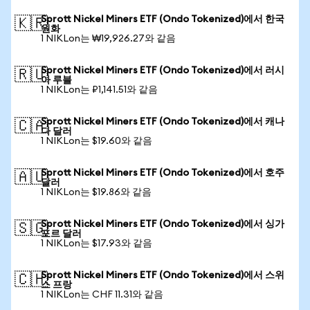
Sprott Nickel Miners ETF (Ondo Tokenized)에서 한국
🇰🇷
원화
1 NIKLon는 ₩19,926.27와 같음
Sprott Nickel Miners ETF (Ondo Tokenized)에서 러시
🇷🇺
아 루블
1 NIKLon는 ₽1,141.51와 같음
Sprott Nickel Miners ETF (Ondo Tokenized)에서 캐나
🇨🇦
다 달러
1 NIKLon는 $19.60와 같음
Sprott Nickel Miners ETF (Ondo Tokenized)에서 호주
🇦🇺
달러
1 NIKLon는 $19.86와 같음
Sprott Nickel Miners ETF (Ondo Tokenized)에서 싱가
🇸🇬
포르 달러
1 NIKLon는 $17.93와 같음
Sprott Nickel Miners ETF (Ondo Tokenized)에서 스위
🇨🇭
스 프랑
1 NIKLon는 CHF 11.31와 같음