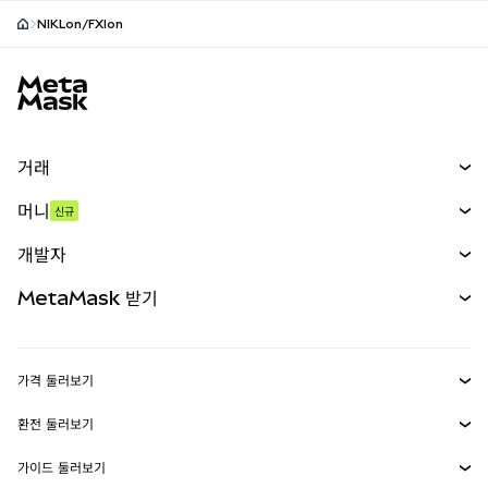
NIKLon/FXIon
MetaMask 사이트 바닥글
거래
스왑
머니
신규
예측 시장
신규
매수
개발자
무기한 선물
신규
카드
문서 보기
MetaMask 받기
실물자산
mUSD
신규
대시보드
Transaction Shield
수익 창출
Smart Accounts Kit
에이전트 지갑
신규
가격 둘러보기
임베디드 지갑
Snaps
비트코인 가격
환전 둘러보기
MetaMask Connect
이더리움 가격
보상
신규
BTC를 USD로 환전
솔라나 가격
가이드 둘러보기
Snaps
보안
ETH를 USD로 환전
BTC 매수