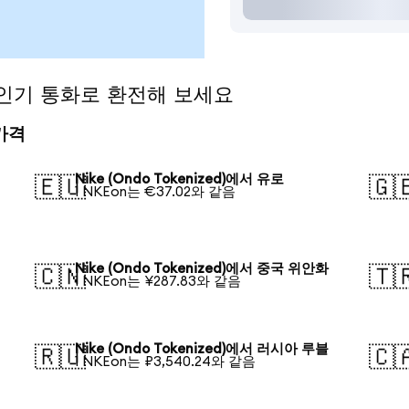
)을 인기 통화로 환전해 보세요
 가격
Nike (Ondo Tokenized)에서 유로
🇪🇺
🇬
1 NKEon는 €37.02와 같음
Nike (Ondo Tokenized)에서 중국 위안화
🇨🇳
🇹
1 NKEon는 ¥287.83와 같음
Nike (Ondo Tokenized)에서 러시아 루블
🇷🇺
🇨
1 NKEon는 ₽3,540.24와 같음