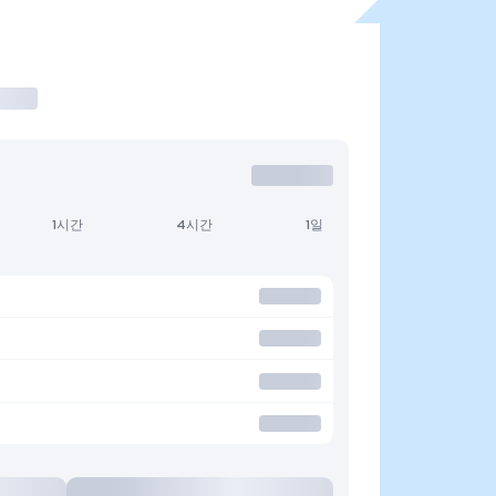
1시간
4시간
1일