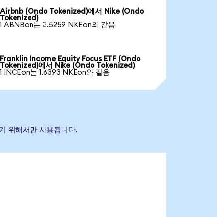
Airbnb (Ondo Tokenized)에서 Nike (Ondo
Tokenized)
1 ABNBon는 3.5259 NKEon와 같음
Franklin Income Equity Focus ETF (Ondo
Tokenized)에서 Nike (Ondo Tokenized)
1 INCEon는 1.6393 NKEon와 같음
별하기 위해서만 사용됩니다.