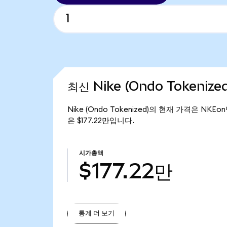
최신 Nike (Ondo Tokeniz
Nike (Ondo Tokenized)의 현재 가격은 NKEo
은 $177.22만입니다.
시가총액
$177.22만
통계 더 보기