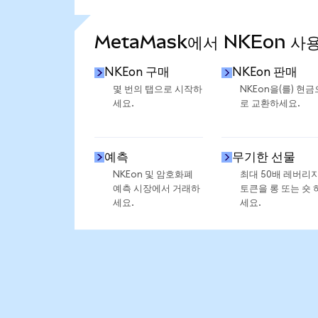
통계 더 보기
MetaMask에서 NKEon 사
NKEon 구매
NKEon 판매
몇 번의 탭으로 시작하
NKEon을(를) 현금
세요.
로 교환하세요.
예측
무기한 선물
NKEon 및 암호화폐
최대 50배 레버리
예측 시장에서 거래하
토큰을 롱 또는 숏 
세요.
세요.