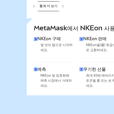
통계 더 보기
통계 더 보기
MetaMask에서 NKEon 사
NKEon 구매
NKEon 판매
몇 번의 탭으로 시작하
NKEon을(를) 현금
세요.
로 교환하세요.
예측
무기한 선물
NKEon 및 암호화폐
최대 50배 레버리
예측 시장에서 거래하
토큰을 롱 또는 숏 
세요.
세요.