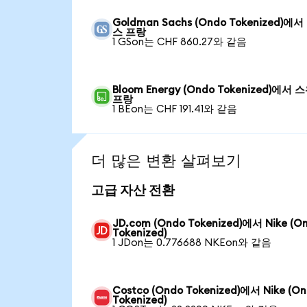
Goldman Sachs (Ondo Tokenized)에
스 프랑
1 GSon는 CHF 860.27와 같음
Bloom Energy (Ondo Tokenized)에서
프랑
1 BEon는 CHF 191.41와 같음
더 많은 변환 살펴보기
고급 자산 전환
JD.com (Ondo Tokenized)에서 Nike (O
Tokenized)
1 JDon는 0.776688 NKEon와 같음
Costco (Ondo Tokenized)에서 Nike (O
Tokenized)