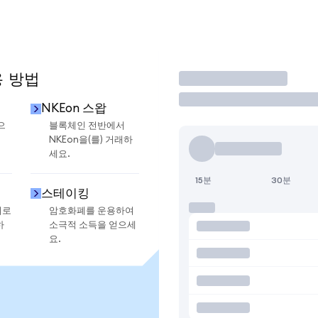
용 방법
거래
NKEon 스왑
으
블록체인 전반에서
NKEon을(를) 거래하
세요.
15분
30분
스테이킹
지로
암호화폐를 운용하여
하
소극적 소득을 얻으세
요.