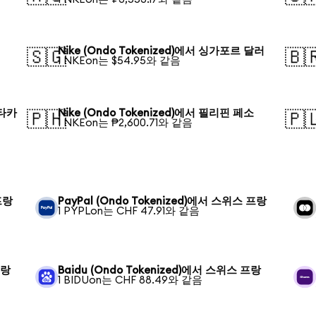
Nike (Ondo Tokenized)에서 싱가포르 달러
🇸🇬
🇧
1 NKEon는 $54.95와 같음
 타카
Nike (Ondo Tokenized)에서 필리핀 페소
🇵🇭
🇵
1 NKEon는 ₱2,600.71와 같음
프랑
PayPal (Ondo Tokenized)에서 스위스 프랑
1 PYPLon는 CHF 47.91와 같음
프랑
Baidu (Ondo Tokenized)에서 스위스 프랑
1 BIDUon는 CHF 88.49와 같음