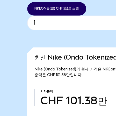
NKEON을(를) CHF(으)로 스왑
최신 Nike (Ondo Tokeniz
Nike (Ondo Tokenized)의 현재 가격은 NKEo
총액은 CHF 101.38만입니다.
시가총액
CHF 101.38만