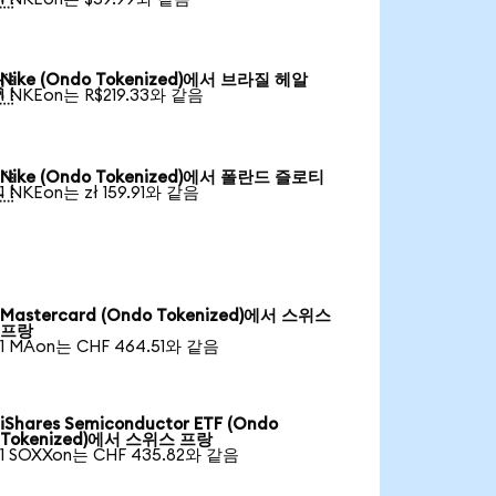
Nike (Ondo Tokenized)에서 브라질 헤알

1 NKEon는 R$219.33와 같음
Nike (Ondo Tokenized)에서 폴란드 즐로티

1 NKEon는 zł 159.91와 같음
Mastercard (Ondo Tokenized)에서 스위스
프랑
1 MAon는 CHF 464.51와 같음
iShares Semiconductor ETF (Ondo
Tokenized)에서 스위스 프랑
1 SOXXon는 CHF 435.82와 같음