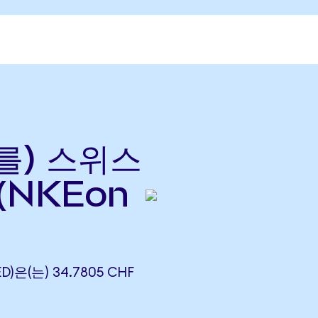
(를) 스위스
(NKEon
D)은(는) 34.7805 CHF