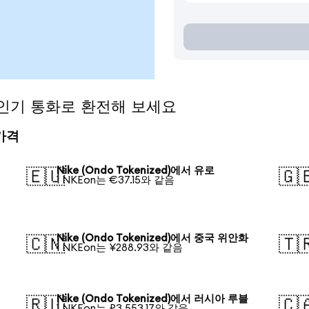
)을 인기 통화로 환전해 보세요
 가격
Nike (Ondo Tokenized)에서 유로
🇪🇺
🇬
1 NKEon는 €37.15와 같음
Nike (Ondo Tokenized)에서 중국 위안화
🇨🇳
🇹
1 NKEon는 ¥288.93와 같음
Nike (Ondo Tokenized)에서 러시아 루블
🇷🇺
🇨
1 NKEon는 ₽3,553.17와 같음