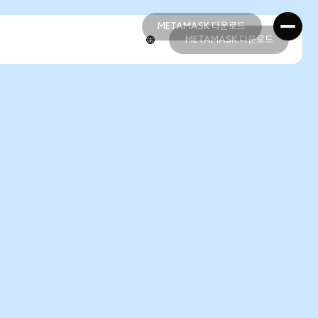
METAMASK 다운로드
METAMASK 다운로드
METAMASK 다운로드
METAMASK 다운로드