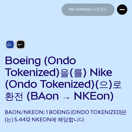
METAMASK 다운로드
METAMASK 다운로드
Boeing (Ondo
Tokenized)을(를) Nike
(Ondo Tokenized)(으)로
환전 (BAon → NKEon)
BAON/NKEON: 1 BOEING (ONDO TOKENIZED)은
(는) 5.4412 NKEON에 해당합니다