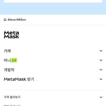
BAon/NKEon
MetaMask 사이트 바닥글
거래
스왑
머니
신규
예측 시장
신규
매수
개발자
무기한 선물
신규
카드
문서 보기
MetaMask 받기
실물자산
mUSD
신규
대시보드
Transaction Shield
수익 창출
Smart Accounts Kit
에이전트 지갑
신규
가격 둘러보기
임베디드 지갑
Snaps
비트코인 가격