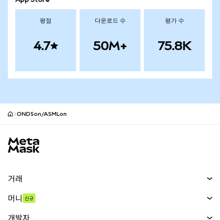
App Store
평점
다운로드 수
평가 수
4.7
50M+
75.8K
ONDSon/ASMLon
MetaMask 사이트 바닥글
거래
스왑
머니
신규
예측 시장
신규
매수
개발자