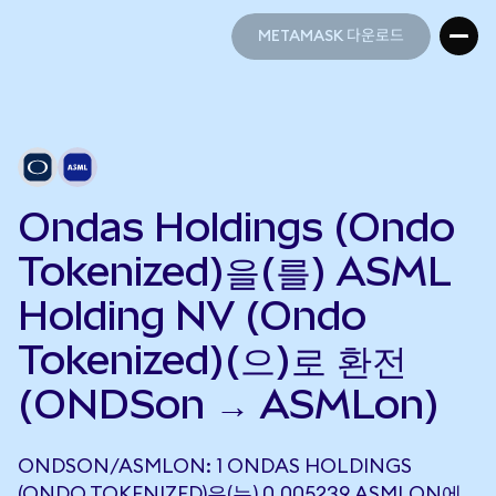
METAMASK 다운로드
METAMASK 다운로드
Ondas Holdings (Ondo
Tokenized)을(를) ASML
Holding NV (Ondo
Tokenized)(으)로 환전
(ONDSon → ASMLon)
ONDSON/ASMLON: 1 ONDAS HOLDINGS
(ONDO TOKENIZED)은(는) 0.005239 ASMLON에