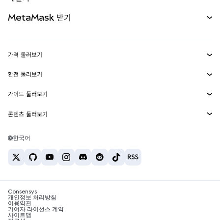
무기한 선물
신규
카드
문서 보기
MetaMask 받기
실물자산
mUSD
신규
대시보드
Transaction Shield
수익 창출
Smart Accounts Kit
에이전트 지갑
신규
가격 둘러보기
임베디드 지갑
Snaps
비트코인 가격
환전 둘러보기
MetaMask Connect
이더리움 가격
보상
신규
BTC를 USD로 환전
솔라나 가격
가이드 둘러보기
Snaps
보안
ETH를 USD로 환전
BTC 매수
시바이누 가격
USDT를 INR로 환전
콘텐츠 둘러보기
웹3 서비스
고객 지원
ETH 매수
페페 가격
비트코인 지갑
BTC를 USDT로 환전
SOL 매수
채용
테더 가격
솔라나 지갑
한국어
BTC를 INR로 환전
PEPE 매수
연락처
USDC 가격
최고의 암호화폐 카드
ETH를 USDT로 환전
USDT 매수
체인링크 가격
최고의 모바일 암호화폐 지갑
USDT를 PHP로 환전
USDC 매수
Polymarket이란?
BTC를 EUR로 환전
SHIB 매수
Consensys
암호화폐 세금 뉴스
개인정보 처리방침
이용약관
BNB 매수
기여자 라이선스 계약
암호화폐 매수 방법
사이트맵