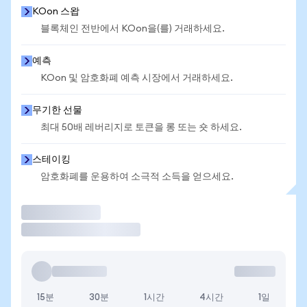
KOon 스왑
블록체인 전반에서 KOon을(를) 거래하세요.
예측
KOon 및 암호화폐 예측 시장에서 거래하세요.
무기한 선물
최대 50배 레버리지로 토큰을 롱 또는 숏 하세요.
스테이킹
암호화폐를 운용하여 소극적 소득을 얻으세요.
거래
15분
30분
1시간
4시간
1일