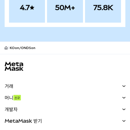
4.7
50M+
75.8K
KOon/ONDSon
MetaMask 사이트 바닥글
거래
스왑
머니
신규
예측 시장
신규
매수
개발자
무기한 선물
신규
카드
문서 보기
MetaMask 받기
실물자산
mUSD
신규
대시보드
Transaction Shield