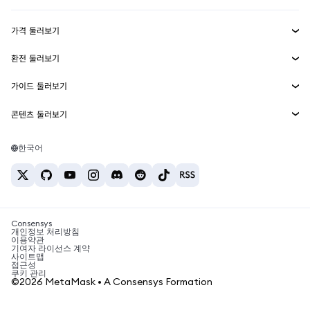
수익 창출
Smart Accounts Kit
에이전트 지갑
신규
가격 둘러보기
임베디드 지갑
Snaps
비트코인 가격
환전 둘러보기
MetaMask Connect
이더리움 가격
보상
신규
BTC를 USD로 환전
솔라나 가격
가이드 둘러보기
Snaps
보안
ETH를 USD로 환전
BTC 매수
시바이누 가격
USDT를 INR로 환전
콘텐츠 둘러보기
웹3 서비스
고객 지원
ETH 매수
페페 가격
비트코인 지갑
BTC를 USDT로 환전
SOL 매수
채용
테더 가격
솔라나 지갑
한국어
BTC를 INR로 환전
PEPE 매수
연락처
USDC 가격
최고의 암호화폐 카드
ETH를 USDT로 환전
USDT 매수
체인링크 가격
최고의 모바일 암호화폐 지갑
USDT를 PHP로 환전
USDC 매수
Polymarket이란?
BTC를 EUR로 환전
SHIB 매수
Consensys
암호화폐 세금 뉴스
개인정보 처리방침
이용약관
BNB 매수
기여자 라이선스 계약
암호화폐 매수 방법
사이트맵
접근성
비트코인 매도 방법
쿠키 관리
©2026 MetaMask • A Consensys Formation