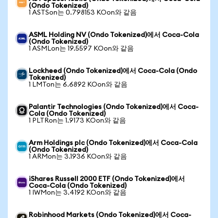
(Ondo Tokenized)
1 ASTSon는 0.798153 KOon와 같음
ASML Holding NV (Ondo Tokenized)에서 Coca-Cola
(Ondo Tokenized)
1 ASMLon는 19.5597 KOon와 같음
Lockheed (Ondo Tokenized)에서 Coca-Cola (Ondo
Tokenized)
1 LMTon는 6.6892 KOon와 같음
Palantir Technologies (Ondo Tokenized)에서 Coca-
Cola (Ondo Tokenized)
1 PLTRon는 1.9173 KOon와 같음
Arm Holdings plc (Ondo Tokenized)에서 Coca-Cola
(Ondo Tokenized)
1 ARMon는 3.1936 KOon와 같음
iShares Russell 2000 ETF (Ondo Tokenized)에서
Coca-Cola (Ondo Tokenized)
1 IWMon는 3.4192 KOon와 같음
Robinhood Markets (Ondo Tokenized)에서 Coca-