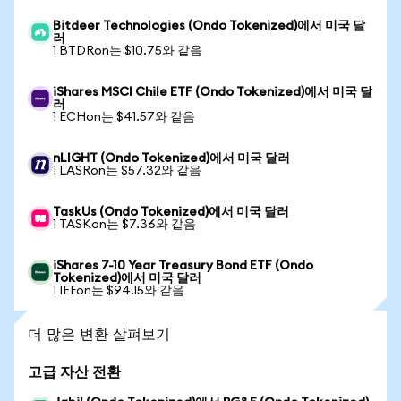
Bitdeer Technologies (Ondo Tokenized)에서 미국 달
러
1 BTDRon는 $10.75와 같음
iShares MSCI Chile ETF (Ondo Tokenized)에서 미국 달
러
1 ECHon는 $41.57와 같음
nLIGHT (Ondo Tokenized)에서 미국 달러
1 LASRon는 $57.32와 같음
TaskUs (Ondo Tokenized)에서 미국 달러
1 TASKon는 $7.36와 같음
iShares 7-10 Year Treasury Bond ETF (Ondo
Tokenized)에서 미국 달러
1 IEFon는 $94.15와 같음
더 많은 변환 살펴보기
고급 자산 전환