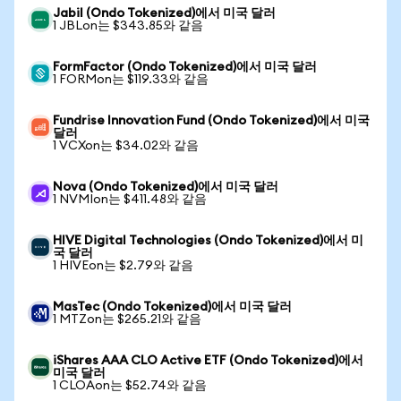
Jabil (Ondo Tokenized)에서 미국 달러
1 JBLon는 $343.85와 같음
FormFactor (Ondo Tokenized)에서 미국 달러
1 FORMon는 $119.33와 같음
Fundrise Innovation Fund (Ondo Tokenized)에서 미국
달러
1 VCXon는 $34.02와 같음
Nova (Ondo Tokenized)에서 미국 달러
1 NVMIon는 $411.48와 같음
HIVE Digital Technologies (Ondo Tokenized)에서 미
국 달러
1 HIVEon는 $2.79와 같음
MasTec (Ondo Tokenized)에서 미국 달러
1 MTZon는 $265.21와 같음
iShares AAA CLO Active ETF (Ondo Tokenized)에서
미국 달러
1 CLOAon는 $52.74와 같음