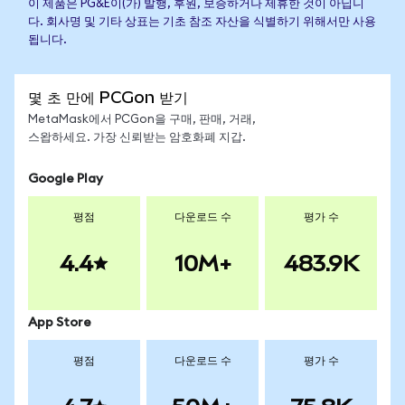
이 제품은 PG&E이(가) 발행, 후원, 보증하거나 제휴한 것이 아닙니
다. 회사명 및 기타 상표는 기초 참조 자산을 식별하기 위해서만 사용
됩니다.
몇 초 만에 PCGon 받기
MetaMask에서 PCGon을 구매, 판매, 거래,
스왑하세요. 가장 신뢰받는 암호화폐 지갑.
Google Play
평점
다운로드 수
평가 수
4.4
10M+
483.9K
App Store
평점
다운로드 수
평가 수