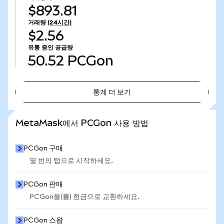
$893.81
거래량
(24시간)
$2.56
유통 중인 공급량
50.52
PCGon
통계 더 보기
통계 더 보기
MetaMask에서 PCGon 사용 방법
PCGon 구매
몇 번의 탭으로 시작하세요.
PCGon 판매
PCGon을(를) 현금으로 교환하세요.
PCGon 스왑