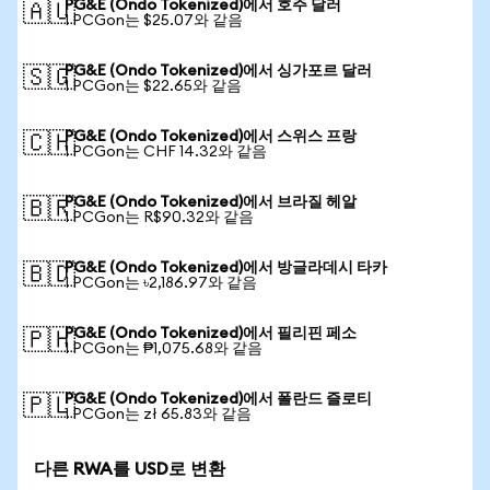
PG&E (Ondo Tokenized)에서 호주 달러
🇦🇺
1 PCGon는 $25.07와 같음
PG&E (Ondo Tokenized)에서 싱가포르 달러
🇸🇬
1 PCGon는 $22.65와 같음
PG&E (Ondo Tokenized)에서 스위스 프랑
🇨🇭
1 PCGon는 CHF 14.32와 같음
PG&E (Ondo Tokenized)에서 브라질 헤알
🇧🇷
1 PCGon는 R$90.32와 같음
PG&E (Ondo Tokenized)에서 방글라데시 타카
🇧🇩
1 PCGon는 ৳2,186.97와 같음
PG&E (Ondo Tokenized)에서 필리핀 페소
🇵🇭
1 PCGon는 ₱1,075.68와 같음
PG&E (Ondo Tokenized)에서 폴란드 즐로티
🇵🇱
1 PCGon는 zł 65.83와 같음
다른 RWA를 USD로 변환