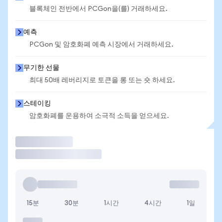
블록체인 전반에서 PCGon을(를) 거래하세요.
예측
PCGon 및 암호화폐 예측 시장에서 거래하세요.
무기한 선물
최대 50배 레버리지로 토큰을 롱 또는 숏 하세요.
스테이킹
암호화폐를 운용하여 소극적 소득을 얻으세요.
거래
15분
30분
1시간
4시간
1일