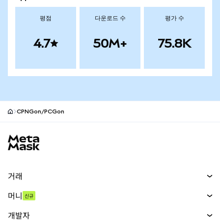
평점
다운로드 수
평가 수
4.7
50M+
75.8K
CPNGon/PCGon
MetaMask 사이트 바닥글
거래
스왑
머니
신규
예측 시장
신규
매수
개발자