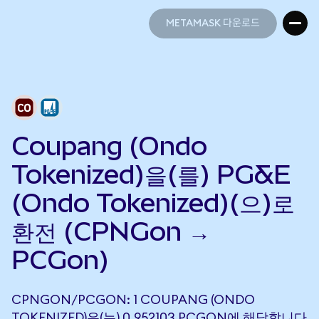
METAMASK 다운로드
METAMASK 다운로드
Coupang (Ondo
Tokenized)을(를) PG&E
(Ondo Tokenized)(으)로
환전 (CPNGon →
PCGon)
CPNGON/PCGON: 1 COUPANG (ONDO
TOKENIZED)은(는) 0.952103 PCGON에 해당합니다