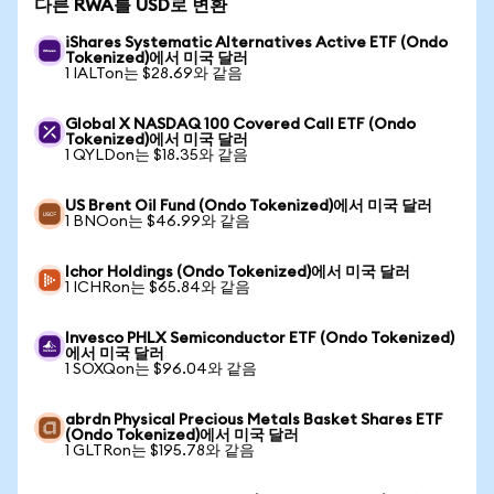
다른 RWA를 USD로 변환
iShares Systematic Alternatives Active ETF (Ondo
Tokenized)에서 미국 달러
1 IALTon는 $28.69와 같음
Global X NASDAQ 100 Covered Call ETF (Ondo
Tokenized)에서 미국 달러
1 QYLDon는 $18.35와 같음
US Brent Oil Fund (Ondo Tokenized)에서 미국 달러
1 BNOon는 $46.99와 같음
Ichor Holdings (Ondo Tokenized)에서 미국 달러
1 ICHRon는 $65.84와 같음
Invesco PHLX Semiconductor ETF (Ondo Tokenized)
에서 미국 달러
1 SOXQon는 $96.04와 같음
abrdn Physical Precious Metals Basket Shares ETF
(Ondo Tokenized)에서 미국 달러
1 GLTRon는 $195.78와 같음