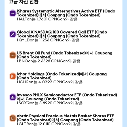
고급 자산 전환
iShares Systematic Alternatives Active ETF (Ondo
Tokenized)에서 Coupang (Ondo Tokenized)
1 IALTon는 1.7601 CPNGon와 같음
Global X NASDAQ 100 Covered Call ETF (Ondo
Tokenized)에서 Coupang (Ondo Tokenized)
1 QYLDon는 1.1258 CPNGon와 같음
US Brent Oil Fund (Ondo Tokenized)에서 Coupang
(Ondo Tokenized)
1 BNOon는 2.8828 CPNGon와 같음
Ichor Holdings (Ondo Tokenized)에서 Coupang
(Ondo Tokenized)
1 ICHRon는 4.0393 CPNGon와 같음
Invesco PHLX Semiconductor ETF (Ondo Tokenized)
에서 Coupang (Ondo Tokenized)
1 SOXQon는 5.8920 CPNGon와 같음
abrdn Physical Precious Metals Basket Shares ETF
(Ondo Tokenized)에서 Coupang (Ondo Tokenized)
1 GLTRon는 12.0110 CPNGon와 같음