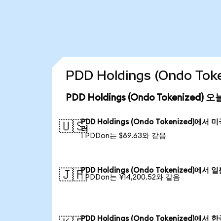
PDD Holdings (Ondo T
PDD Holdings (Ondo Tokenized
PDD Holdings (Ondo Tokenized)에서 
🇺🇸
러
1 PDDon는 $89.63와 같음
PDD Holdings (Ondo Tokenized)에서 
🇯🇵
1 PDDon는 ¥14,200.52와 같음
PDD Holdings (Ondo Tokenized)에서 