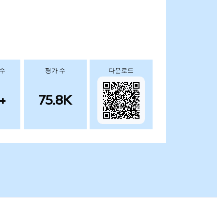
 수
평가 수
다운로드
+
75.8K