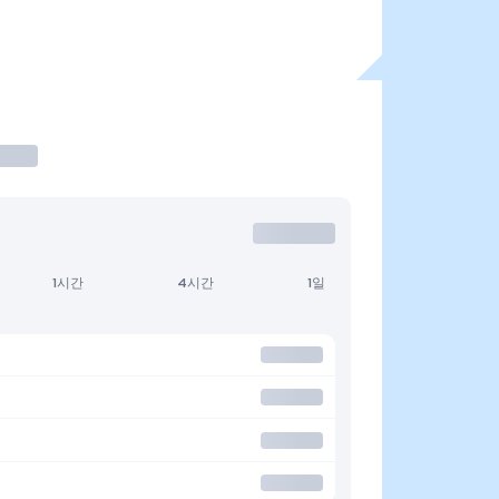
1시간
4시간
1일