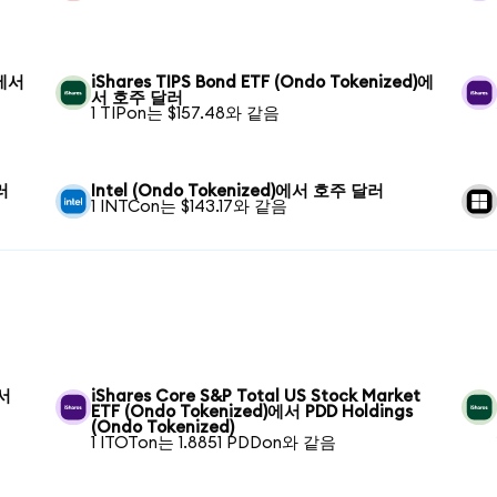
)에서
iShares TIPS Bond ETF (Ondo Tokenized)에
서 호주 달러
1 TIPon는 $157.48와 같음
러
Intel (Ondo Tokenized)에서 호주 달러
1 INTCon는 $143.17와 같음
에서
iShares Core S&P Total US Stock Market
ETF (Ondo Tokenized)에서 PDD Holdings
(Ondo Tokenized)
1 ITOTon는 1.8851 PDDon와 같음