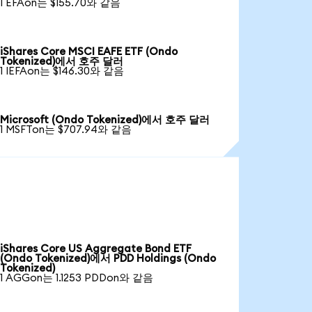
1 EFAon는 $155.70와 같음
iShares Core MSCI EAFE ETF (Ondo
Tokenized)에서 호주 달러
1 IEFAon는 $146.30와 같음
Microsoft (Ondo Tokenized)에서 호주 달러
1 MSFTon는 $707.94와 같음
iShares Core US Aggregate Bond ETF
(Ondo Tokenized)에서 PDD Holdings (Ondo
Tokenized)
1 AGGon는 1.1253 PDDon와 같음