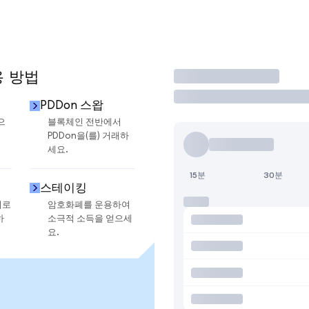
용 방법
거래
PDDon 스왑
으
블록체인 전반에서
PDDon을(를) 거래하
세요.
15분
30분
스테이킹
지로
암호화폐를 운용하여
하
소극적 소득을 얻으세
요.