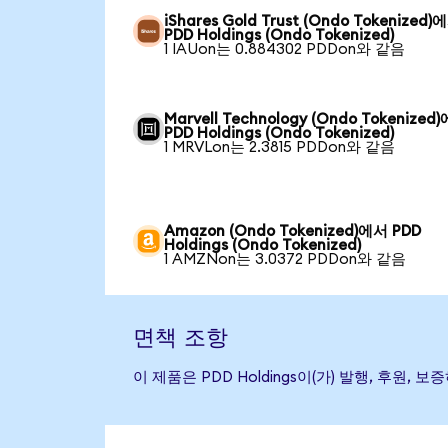
iShares Gold Trust (Ondo Tokenized)
PDD Holdings (Ondo Tokenized)
1 IAUon는 0.884302 PDDon와 같음
Marvell Technology (Ondo Tokenized
PDD Holdings (Ondo Tokenized)
1 MRVLon는 2.3815 PDDon와 같음
Amazon (Ondo Tokenized)에서 PDD
Holdings (Ondo Tokenized)
1 AMZNon는 3.0372 PDDon와 같음
면책 조항
이 제품은 PDD Holdings이(가) 발행, 후