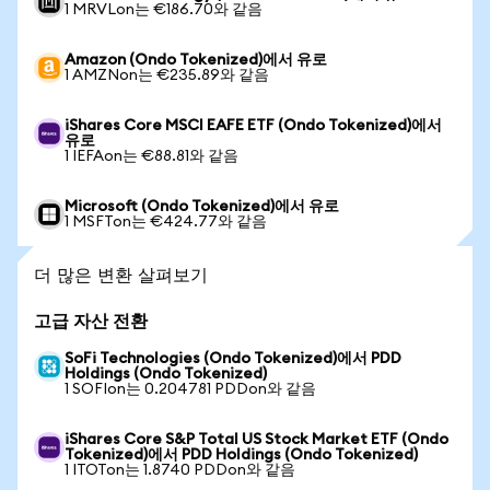
1 MRVLon는 €186.70와 같음
Amazon (Ondo Tokenized)에서 유로
1 AMZNon는 €235.89와 같음
iShares Core MSCI EAFE ETF (Ondo Tokenized)에서
유로
1 IEFAon는 €88.81와 같음
Microsoft (Ondo Tokenized)에서 유로
1 MSFTon는 €424.77와 같음
더 많은 변환 살펴보기
고급 자산 전환
SoFi Technologies (Ondo Tokenized)에서 PDD
Holdings (Ondo Tokenized)
1 SOFIon는 0.204781 PDDon와 같음
iShares Core S&P Total US Stock Market ETF (Ondo
Tokenized)에서 PDD Holdings (Ondo Tokenized)
1 ITOTon는 1.8740 PDDon와 같음