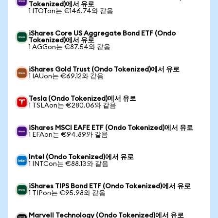
Tokenized)에서 유로
1 ITOTon는 €146.74와 같음
iShares Core US Aggregate Bond ETF (Ondo
Tokenized)에서 유로
1 AGGon는 €87.54와 같음
iShares Gold Trust (Ondo Tokenized)에서 유로
1 IAUon는 €69.12와 같음
Tesla (Ondo Tokenized)에서 유로
1 TSLAon는 €280.06와 같음
iShares MSCI EAFE ETF (Ondo Tokenized)에서 유로
1 EFAon는 €94.89와 같음
Intel (Ondo Tokenized)에서 유로
1 INTCon는 €88.13와 같음
iShares TIPS Bond ETF (Ondo Tokenized)에서 유로
1 TIPon는 €95.98와 같음
Marvell Technology (Ondo Tokenized)에서 유로