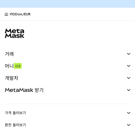
PDDon/EUR
MetaMask 사이트 바닥글
거래
스왑
머니
신규
예측 시장
신규
매수
개발자
무기한 선물
신규
카드
문서 보기
MetaMask 받기
실물자산
mUSD
신규
대시보드
Transaction Shield
수익 창출
Smart Accounts Kit
에이전트 지갑
신규
가격 둘러보기
임베디드 지갑
Snaps
비트코인 가격
환전 둘러보기
MetaMask Connect
이더리움 가격
보상
신규
BTC를 USD로 환전